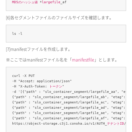
MD5のハッシュ値
 *
largefile
[6]
各セグメントファイルのファイルサイズを確認します。
[7]
manifestファイルを作成します。
※ここではmanifestファイル名を「
manifestfile
」とします。
curl -X PUT 

-H "Accept: application/json" 

-H "X-Auth-Token: 
トークン
" 

-d '[{"path" : "slo_container_segment/largefile_aa", "etag
{"path" : "slo_container_segment/largefile_ab", "etag": "
{"path" : "slo_container_segment/largefile_ac", "etag": "
{"path" : "slo_container_segment/largefile_ad", "etag": "
{"path" : "slo_container_segment/largefile_ae", "etag": "
{"path" : "slo_container_segment/largefile_af", "etag": "
https://object-storage.c3j1.conoha.io/v1/AUTH_
テナントID
/
sl