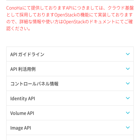
ConoHaにて提供しておりますAPIにつきましては、クラウド基盤
として採用しておりますOpenStackの機能にて実装しております
ので、詳細な情報や使い方はOpenStackのドキュメントにてご確
認ください。
API ガイドライン
APIのご利用について
API 利活用例
APIでAPIサブユーザーを作成する
コントロールパネル情報
APIでVPSにISOイメージを挿入する
APIユーザーを作成する
Identity API
APIでVPSを作成する
API情報を確認する
Credential一覧取得
Volume API
Credential作成
スナップショット一覧取得
Image API
Credential削除