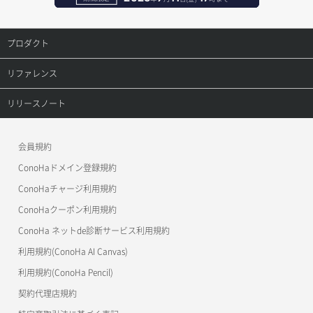
ポートアタッチ
レコード更新
プロダクト
ポートデタッチ
レコード詳細取得
プロダクトトップ
リファレンス
ボリュームアタッチ
ConoHa VPS(Ver.3.0)
リファレンストップ
リリースノート
ボリュームデタッチ
ConoHa VPS(Ver.2.0)
公開API(ConoHa VPS Ver.3.0)
リリースノートトップ
会員規約
ConoHa for GAME
MCP Server
ConoHaドメイン登録規約
OpenStack CLI
ConoHaチャージ利用規約
ConoHaクーポン利用規約
Terraform
ConoHa ネットde診断サービス利用規約
s3cmd
利用規約(ConoHa AI Canvas)
S3Proxy
利用規約(ConoHa Pencil)
公開API(ConoHa VPS Ver.2.0)
契約代理店規約