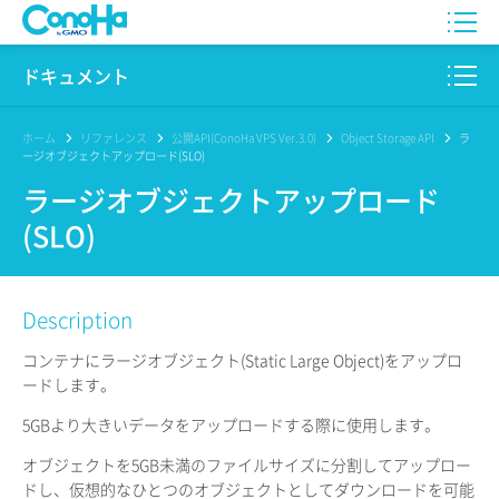
WING
ドキュメント
VPS
このサイトについて
ホーム
リファレンス
公開API(ConoHa VPS Ver.3.0)
Object Storage API
ラ
ージオブジェクトアップロード(SLO)
for GAME
プロダクト
ラージオブジェクトアップロード
(SLO)
AI Canvas
リファレンス
Pencil
リリースノート
Description
サービス一覧
コンテナにラージオブジェクト(Static Large Object)をアップロ
ードします。
サポート
5GBより大きいデータをアップロードする際に使用します。
ログイン
オブジェクトを5GB未満のファイルサイズに分割してアップロー
ドし、仮想的なひとつのオブジェクトとしてダウンロードを可能