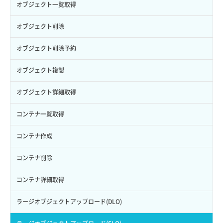
セキュリティグループ ルール削除
ヘルスモニタ削除
オブジェクト一覧取得
ロールからパーミッションを紐づけ解除
ボリュームタイプ詳細取得
サーバーに紐づくアドレス取得
セキュリティグループ ルール詳細取得
ヘルスモニタ更新
オブジェクト削除
ロールにパーミッションを紐づけ
ボリューム一覧取得
サーバーに紐づくアドレス取得（ネットワーク指定）
セキュリティグループ一覧取得
ヘルスモニタ詳細取得
オブジェクト削除予約
ロール一覧取得
ボリューム作成
サーバーに紐づくセキュリティグループ取得
セキュリティグループ作成
メンバー一覧
オブジェクト複製
ロール作成
ボリューム削除
サーバープラン一覧取得
セキュリティグループ削除
メンバー削除
オブジェクト詳細取得
ロール削除
ボリューム更新
サーバープラン変更
セキュリティグループ更新
メンバー更新
コンテナ一覧取得
ロール更新
ボリューム詳細一覧取得
サーバープラン詳細一覧取得
セキュリティグループ詳細取得
メンバー詳細取得
コンテナ作成
ロール詳細取得
ボリューム詳細取得
サーバープラン詳細取得
ネットワーク一覧取得
メンバー追加
コンテナ削除
自動バックアップ有効化
サーバーメタデータ取得
ネットワーク作成（ローカルネットワーク用）
リスナー一覧取得
コンテナ詳細取得
自動バックアップ無効化
サーバーメタデータ更新（ネームタグ変更）
ネットワーク削除（ローカルネットワーク用）
リスナー作成
ラージオブジェクトアップロード(DLO)
サーバー一覧取得
ネットワーク詳細取得
リスナー削除