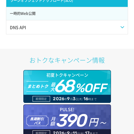
ラージオブジェクトアップロード(SLO)
サーバー作成
ポート一覧取得
リスナー更新
一時的Web公開
サーバー再構築（OS再インストール）
ポート作成（ローカルネットワーク用）
リスナー詳細取得
DNS API
サーバー利用状況グラフ（CPU）
ポート作成（追加IP用）
ロードバランサー一覧取得
ドメイン一覧取得
サーバー利用状況グラフ（ディスクIO）
ポート削除
ロードバランサー削除
ドメイン情報削除
おトクなキャンペーン情報
サーバー利用状況グラフ（トラフィック）
ポート更新
ロードバランサー更新
ドメイン情報更新
初夏トクキャンペーン
サーバー削除
ポート詳細取得
ロードバランサー詳細取得
68
ドメイン情報登録
最
%OFF
まとめトク
大
サーバー操作（起動/停止/再起動/強制停止）
ロードバランサー追加
ドメイン詳細取得
2026
9
3
16
期間限定
年
月
日(木)
時まで
サーバー設定切替
レコード一覧取得
PULSE!
390
サーバー詳細一覧取得
円～
月
長期割引
レコード作成
額
パス
サーバー詳細取得
レコード削除
2026
9
11
17
期間限定
年
月
日(金)
時まで