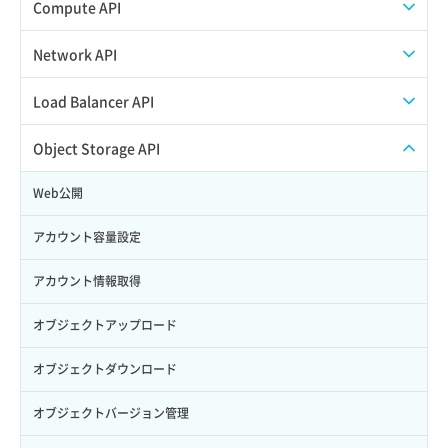
スナップショット作成
ISOイメージアップロード
Compute API
Credential詳細取得
スナップショット削除
ISOイメージ作成
ISOイメージ挿入/排出
Network API
サブユーザーからロールを紐づけ解除
スナップショット復元
イメージ一覧取得
SSHキーペア一覧取得
QoSポリシー一覧取得
Load Balancer API
サブユーザーにロールを紐づけ
スナップショット詳細一覧取得
イメージ保存使用量取得
SSHキーペア作成
QoSポリシー詳細取得
プール一覧取得
Object Storage API
サブユーザー一覧取得
スナップショット詳細取得（アイテム指定）
イメージ保存容量取得
SSHキーペア削除
サブネット一覧取得
プール作成
Web公開
サブユーザー作成
バックアップリストア
イメージ保存容量変更
SSHキーペア詳細取得
サブネット作成（ローカルネットワーク用）
プール削除
アカウント容量設定
サブユーザー削除
バックアップ一覧取得
イメージ削除
アタッチ済みポート一覧取得
サブネット削除（ローカルネットワーク用）
プール更新
アカウント情報取得
サブユーザー更新
バックアップ詳細一覧取得
イメージ詳細取得
アタッチ済みポート詳細取得
サブネット詳細取得
プール詳細取得
オブジェクトアップロード
サブユーザー詳細取得
バックアップ詳細取得
アタッチ済みボリューム一覧
セキュリティグループ ルール一覧取得
ヘルスモニタ一覧取得
オブジェクトダウンロード
トークン発行
ボリュームイメージ保存
アタッチ済みボリューム詳細取得
セキュリティグループ ルール作成
ヘルスモニタ作成
オブジェクトバージョン管理
パーミッション一覧取得
ボリュームタイプ一覧取得
コンソールURL発行