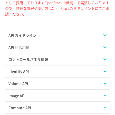
として採用しておりますOpenStackの機能にて実装しております
ので、詳細な情報や使い方はOpenStackのドキュメントにてご確
認ください。
API ガイドライン
APIのご利用について
API 利活用例
APIでAPIサブユーザーを作成する
コントロールパネル情報
APIでVPSにISOイメージを挿入する
APIユーザーを作成する
Identity API
APIでVPSを作成する
API情報を確認する
Credential一覧取得
Volume API
Credential作成
スナップショット一覧取得
Image API
Credential削除
スナップショット作成
ISOイメージアップロード
Compute API