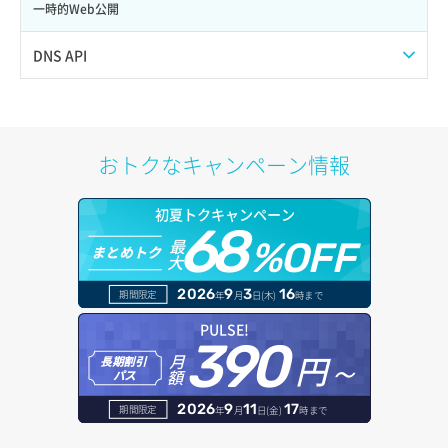
サーバー作成
ポート一覧取得
リスナー更新
一時的Web公開
サーバー再構築（OS再インストール）
ポート作成（ローカルネットワーク用）
リスナー詳細取得
DNS API
サーバー利用状況グラフ（CPU）
ポート作成（追加IP用）
ロードバランサー一覧取得
ドメイン一覧取得
サーバー利用状況グラフ（ディスクIO）
ポート削除
ロードバランサー削除
ドメイン情報削除
おトクなキャンペーン情報
サーバー利用状況グラフ（トラフィック）
ポート更新
ロードバランサー更新
ドメイン情報更新
初夏トクキャンペーン
サーバー削除
ポート詳細取得
ロードバランサー詳細取得
68
ドメイン情報登録
最
%OFF
まとめトク
大
サーバー操作（起動/停止/再起動/強制停止）
ロードバランサー追加
ドメイン詳細取得
2026
9
3
16
期間限定
年
月
日(木)
時まで
サーバー設定切替
レコード一覧取得
PULSE!
390
サーバー詳細一覧取得
円～
月
長期割引
レコード作成
額
パス
サーバー詳細取得
レコード削除
2026
9
11
17
期間限定
年
月
日(金)
時まで
ポートアタッチ