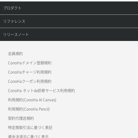
レコード更新
プロダクト
ポートデタッチ
レコード詳細取得
プロダクトトップ
リファレンス
ボリュームアタッチ
ConoHa VPS(Ver.3.0)
リファレンストップ
リリースノート
ボリュームデタッチ
ConoHa VPS(Ver.2.0)
公開API(ConoHa VPS Ver.3.0)
リリースノートトップ
会員規約
ConoHa for GAME
MCP Server
ConoHaドメイン登録規約
OpenStack CLI
ConoHaチャージ利用規約
ConoHaクーポン利用規約
Terraform
ConoHa ネットde診断サービス利用規約
s3cmd
利用規約(ConoHa AI Canvas)
S3Proxy
利用規約(ConoHa Pencil)
公開API(ConoHa VPS Ver.2.0)
契約代理店規約
特定商取引法に基づく表記
資金決済法に基づく表示