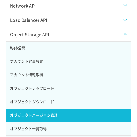
Credential詳細取得
スナップショット削除
ISOイメージ作成
ISOイメージ挿入/排出
Network API
サブユーザーからロールを紐づけ解除
スナップショット復元
イメージ一覧取得
SSHキーペア一覧取得
QoSポリシー一覧取得
Load Balancer API
サブユーザーにロールを紐づけ
スナップショット詳細一覧取得
イメージ保存使用量取得
SSHキーペア作成
QoSポリシー詳細取得
プール一覧取得
Object Storage API
サブユーザー一覧取得
スナップショット詳細取得（アイテム指定）
イメージ保存容量取得
SSHキーペア削除
サブネット一覧取得
プール作成
Web公開
サブユーザー作成
バックアップリストア
イメージ保存容量変更
SSHキーペア詳細取得
サブネット作成（ローカルネットワーク用）
プール削除
アカウント容量設定
サブユーザー削除
バックアップ一覧取得
イメージ削除
アタッチ済みポート一覧取得
サブネット削除（ローカルネットワーク用）
プール更新
アカウント情報取得
サブユーザー更新
バックアップ詳細一覧取得
イメージ詳細取得
アタッチ済みポート詳細取得
サブネット詳細取得
プール詳細取得
オブジェクトアップロード
サブユーザー詳細取得
バックアップ詳細取得
アタッチ済みボリューム一覧
セキュリティグループ ルール一覧取得
ヘルスモニタ一覧取得
オブジェクトダウンロード
トークン発行
ボリュームイメージ保存
アタッチ済みボリューム詳細取得
セキュリティグループ ルール作成
ヘルスモニタ作成
オブジェクトバージョン管理
パーミッション一覧取得
ボリュームタイプ一覧取得
コンソールURL発行
セキュリティグループ ルール削除
ヘルスモニタ削除
オブジェクト一覧取得
ロールからパーミッションを紐づけ解除