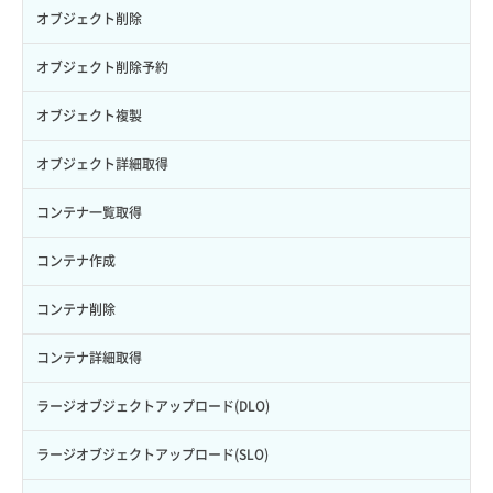
ボリュームタイプ詳細取得
サーバーに紐づくアドレス取得
セキュリティグループ ルール詳細取得
ヘルスモニタ更新
オブジェクト削除
ロールにパーミッションを紐づけ
ボリューム一覧取得
サーバーに紐づくアドレス取得（ネットワーク指定）
セキュリティグループ一覧取得
ヘルスモニタ詳細取得
オブジェクト削除予約
ロール一覧取得
ボリューム作成
サーバーに紐づくセキュリティグループ取得
セキュリティグループ作成
メンバー一覧
オブジェクト複製
ロール作成
ボリューム削除
サーバープラン一覧取得
セキュリティグループ削除
メンバー削除
オブジェクト詳細取得
ロール削除
ボリューム更新
サーバープラン変更
セキュリティグループ更新
メンバー更新
コンテナ一覧取得
ロール更新
ボリューム詳細一覧取得
サーバープラン詳細一覧取得
セキュリティグループ詳細取得
メンバー詳細取得
コンテナ作成
ロール詳細取得
ボリューム詳細取得
サーバープラン詳細取得
ネットワーク一覧取得
メンバー追加
コンテナ削除
自動バックアップ有効化
サーバーメタデータ取得
ネットワーク作成（ローカルネットワーク用）
リスナー一覧取得
コンテナ詳細取得
自動バックアップ無効化
サーバーメタデータ更新（ネームタグ変更）
ネットワーク削除（ローカルネットワーク用）
リスナー作成
ラージオブジェクトアップロード(DLO)
サーバー一覧取得
ネットワーク詳細取得
リスナー削除
ラージオブジェクトアップロード(SLO)