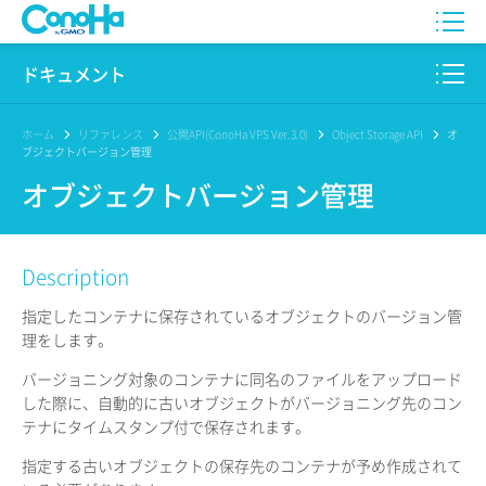
WING
ドキュメント
VPS
このサイトについて
ホーム
リファレンス
公開API(ConoHa VPS Ver.3.0)
Object Storage API
オ
ブジェクトバージョン管理
for GAME
プロダクト
オブジェクトバージョン管理
AI Canvas
リファレンス
Description
Pencil
リリースノート
指定したコンテナに保存されているオブジェクトのバージョン管
サービス一覧
理をします。
バージョニング対象のコンテナに同名のファイルをアップロード
サポート
した際に、自動的に古いオブジェクトがバージョニング先のコン
テナにタイムスタンプ付で保存されます。
ログイン
指定する古いオブジェクトの保存先のコンテナが予め作成されて