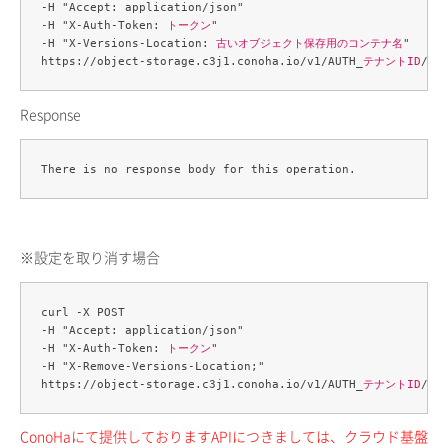
-H "Accept: application/json" 

-H "X-Auth-Token: 
トークン
" 

-H "X-Versions-Location: 
古いオブジェクト保存用のコンテナ名
" 

https://object-storage.c3j1.conoha.io/v1/AUTH_
テナントID
/
コ
Response
※設定を取り消す場合
curl -X POST 

-H "Accept: application/json" 

-H "X-Auth-Token: 
トークン
" 

-H "X-Remove-Versions-Location;" 

https://object-storage.c3j1.conoha.io/v1/AUTH_
テナントID
/
コ
ConoHaにて提供しておりますAPIにつきましては、クラウド基盤