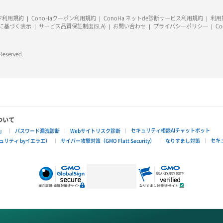
ージ利用規約
ConoHaクーポン利用規約
ConoHa ネットde診断サービス利用規約
利用規
に基づく表示
サービス品質保証制度(SLA)
お問い合わせ
プライバシーポリシー
C
 Reserved.
ついて
セキュリティ相談AIチャットボット
」
パスワード漏洩診断
Webサイトリスク診断
セキ
リティ byイエラエ）
サイバー攻撃対策（GMO Flatt Security）
なりすまし対策