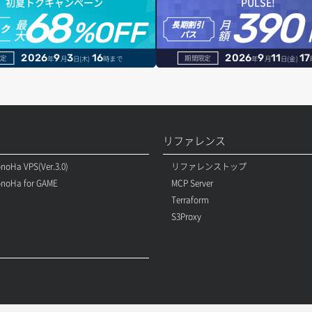
初夏トクキャンペーン
PULSE!
68
390
最
月
%OFF
長期割引
トク
大
額
パス
2026
9
3
16
2026
9
11
17
定
期間限定
年
月
日(木)
時まで
年
月
日(金)
リファレンス
noHa VPS(Ver.3.0)
リファレンストップ
noHa for GAME
MCP Server
Terraform
S3Proxy