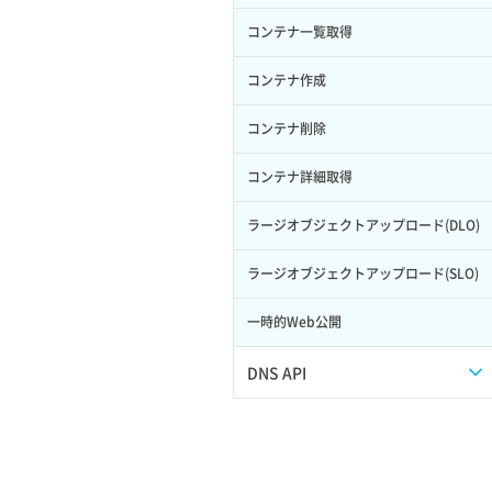
サーバープラン一覧取得
セキュリティグループ削除
メンバー更新
コンテナ一覧取得
ロール削除
ボリューム更新
サーバープラン変更
セキュリティグループ更新
メンバー詳細取得
コンテナ作成
ロール更新
ボリューム詳細一覧取得
サーバープラン詳細一覧取得
セキュリティグループ詳細取得
メンバー追加
コンテナ削除
ロール詳細取得
ボリューム詳細取得
サーバープラン詳細取得
ネットワーク一覧取得
リスナー一覧取得
コンテナ詳細取得
自動バックアップ有効化
サーバーメタデータ取得
ネットワーク作成（ローカルネットワ
リスナー作成
ラージオブジェクトアップロード(DLO)
自動バックアップ無効化
ーク用）
サーバーメタデータ更新（ネームタグ
リスナー削除
ラージオブジェクトアップロード(SLO)
変更）
ネットワーク削除（ローカルネットワ
ーク用）
リスナー更新
一時的Web公開
サーバー一覧取得
ネットワーク詳細取得
リスナー詳細取得
DNS API
サーバー作成
ポート一覧取得
ロードバランサー一覧取得
ドメイン一覧取得
サーバー再構築（OS再インストール）
ポート作成（ローカルネットワーク
ロードバランサー削除
用）
ドメイン情報削除
サーバー利用状況グラフ（CPU）