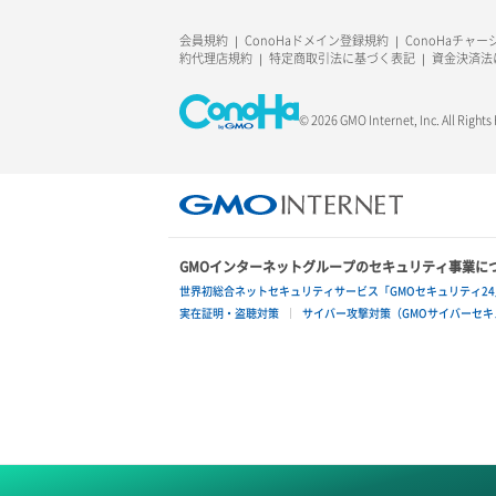
会員規約
ConoHaドメイン登録規約
ConoHaチャ
約代理店規約
特定商取引法に基づく表記
資金決済法
© 2026 GMO Internet, Inc. All Rights
GMOインターネットグループのセキュリティ事業に
世界初総合ネットセキュリティサービス「GMOセキュリティ24
実在証明・盗聴対策
サイバー攻撃対策（GMOサイバーセキュ