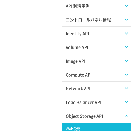
APIのご利用について
API 利活用例
APIでAPIサブユーザーを作成する
コントロールパネル情報
APIでVPSにISOイメージを挿入する
APIユーザーを作成する
Identity API
APIでVPSを作成する
API情報を確認する
Credential一覧取得
Volume API
Credential作成
スナップショット一覧取得
Image API
Credential削除
スナップショット作成
ISOイメージアップロード
Compute API
Credential詳細取得
スナップショット削除
ISOイメージ作成
ISOイメージ挿入/排出
Network API
サブユーザーからロールを紐づけ解除
スナップショット復元
イメージ一覧取得
SSHキーペア一覧取得
QoSポリシー一覧取得
Load Balancer API
サブユーザーにロールを紐づけ
スナップショット詳細一覧取得
イメージ保存使用量取得
SSHキーペア作成
QoSポリシー詳細取得
プール一覧取得
Object Storage API
サブユーザー一覧取得
スナップショット詳細取得（アイテム
イメージ保存容量取得
SSHキーペア削除
サブネット一覧取得
プール作成
Web公開
指定）