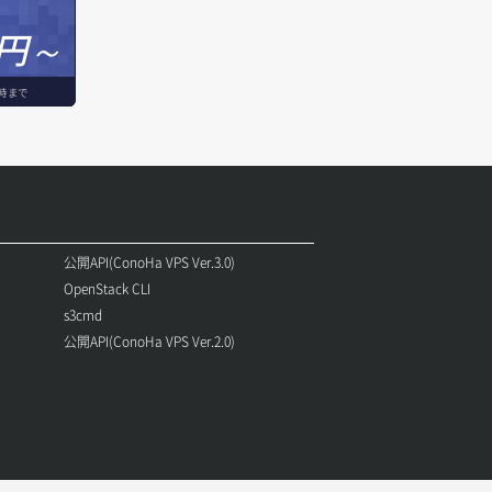
円～
時まで
公開API(ConoHa VPS Ver.3.0)
OpenStack CLI
s3cmd
公開API(ConoHa VPS Ver.2.0)