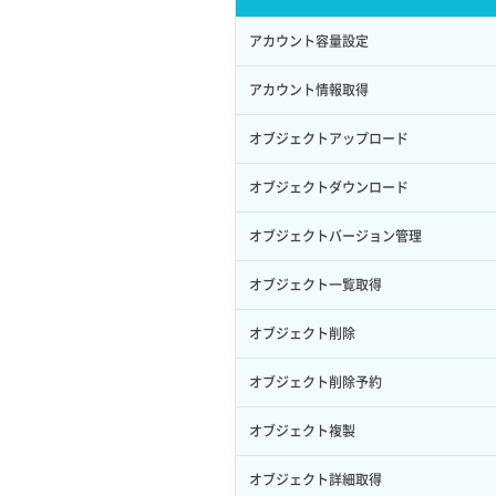
サブユーザー作成
イメージ保存容量変更
SSHキーペア詳細取得
サブネット作成（ローカルネットワー
プール削除
アカウント容量設定
バックアップリストア
ク用）
サブユーザー削除
イメージ削除
アタッチ済みポート一覧取得
プール更新
アカウント情報取得
バックアップ一覧取得
サブネット削除（ローカルネットワー
サブユーザー更新
イメージ詳細取得
ク用）
アタッチ済みポート詳細取得
プール詳細取得
オブジェクトアップロード
バックアップ詳細一覧取得
サブユーザー詳細取得
サブネット詳細取得
アタッチ済みボリューム一覧
ヘルスモニタ一覧取得
オブジェクトダウンロード
バックアップ詳細取得
トークン発行
セキュリティグループ ルール一覧取得
アタッチ済みボリューム詳細取得
ヘルスモニタ作成
オブジェクトバージョン管理
ボリュームイメージ保存
パーミッション一覧取得
セキュリティグループ ルール作成
コンソールURL発行
ヘルスモニタ削除
オブジェクト一覧取得
ボリュームタイプ一覧取得
ロールからパーミッションを紐づけ解
セキュリティグループ ルール削除
サーバーに紐づくアドレス取得
ヘルスモニタ更新
オブジェクト削除
除
ボリュームタイプ詳細取得
セキュリティグループ ルール詳細取得
サーバーに紐づくアドレス取得（ネッ
ヘルスモニタ詳細取得
オブジェクト削除予約
ロールにパーミッションを紐づけ
ボリューム一覧取得
トワーク指定）
セキュリティグループ一覧取得
メンバー一覧
オブジェクト複製
ロール一覧取得
ボリューム作成
サーバーに紐づくセキュリティグルー
プ取得
セキュリティグループ作成
メンバー削除
オブジェクト詳細取得
ロール作成
ボリューム削除