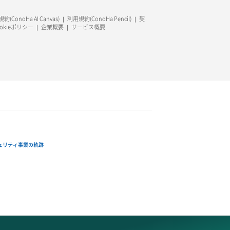
約(ConoHa AI Canvas)
利用規約(ConoHa Pencil)
契
ookieポリシー
企業概要
サービス概要
ュリティ事業の軌跡