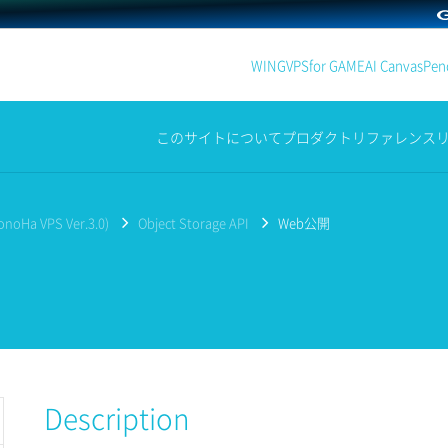
WING
VPS
for GAME
AI Canvas
Penc
このサイトについて
プロダクト
リファレンス
noHa VPS Ver.3.0)
Object Storage API
Web公開
Description