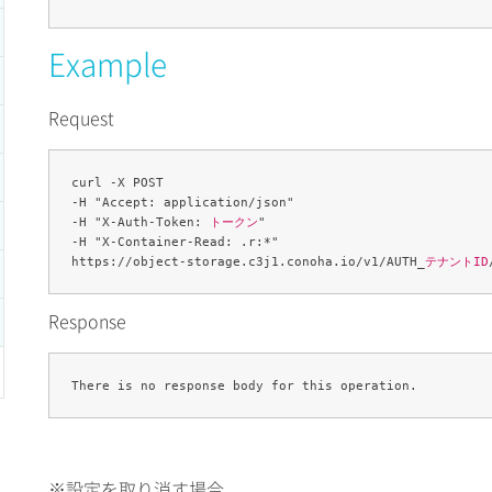
Example
Request
curl -X POST 

-H "Accept: application/json" 

-H "X-Auth-Token: 
トークン
" 

-H "X-Container-Read: .r:*" 

https://object-storage.c3j1.conoha.io/v1/AUTH_
テナントID
Response
※設定を取り消す場合