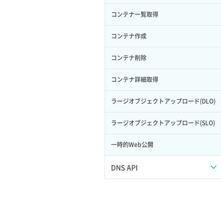
サーバープラン一覧取得
セキュリティグループ削除
メンバー更新
コンテナ一覧取得
ロール削除
ボリューム更新
サーバープラン変更
セキュリティグループ更新
メンバー詳細取得
コンテナ作成
ロール更新
ボリューム詳細一覧取得
サーバープラン詳細一覧取得
セキュリティグループ詳細取得
メンバー追加
コンテナ削除
ロール詳細取得
ボリューム詳細取得
サーバープラン詳細取得
ネットワーク一覧取得
リスナー一覧取得
コンテナ詳細取得
自動バックアップ有効化
サーバーメタデータ取得
ネットワーク作成（ローカルネットワ
リスナー作成
ラージオブジェクトアップロード(DLO)
自動バックアップ無効化
ーク用）
サーバーメタデータ更新（ネームタグ
リスナー削除
ラージオブジェクトアップロード(SLO)
変更）
ネットワーク削除（ローカルネットワ
ーク用）
リスナー更新
一時的Web公開
サーバー一覧取得
ネットワーク詳細取得
リスナー詳細取得
DNS API
サーバー作成
ポート一覧取得
ロードバランサー一覧取得
ドメイン一覧取得
サーバー再構築（OS再インストール）
ポート作成（ローカルネットワーク
ロードバランサー削除
用）
ドメイン情報削除
サーバー利用状況グラフ（CPU）