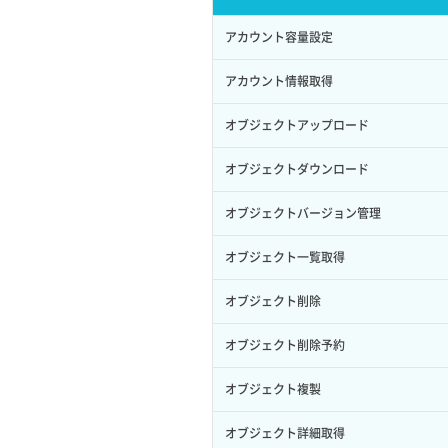
サブユーザー作成
イメージ保存容量変更
SSHキーペア詳細取得
サブネット作成（ローカルネットワー
プール削除
アカウント容量設定
バックアップリストア
ク用）
サブユーザー削除
イメージ削除
アタッチ済みポート一覧取得
プール更新
アカウント情報取得
バックアップ一覧取得
サブネット削除（ローカルネットワー
サブユーザー更新
イメージ詳細取得
ク用）
アタッチ済みポート詳細取得
プール詳細取得
オブジェクトアップロード
バックアップ詳細一覧取得
サブユーザー詳細取得
サブネット詳細取得
アタッチ済みボリューム一覧
ヘルスモニタ一覧取得
オブジェクトダウンロード
バックアップ詳細取得
トークン発行
セキュリティグループ ルール一覧取得
アタッチ済みボリューム詳細取得
ヘルスモニタ作成
オブジェクトバージョン管理
ボリュームイメージ保存
パーミッション一覧取得
セキュリティグループ ルール作成
コンソールURL発行
ヘルスモニタ削除
オブジェクト一覧取得
ボリュームタイプ一覧取得
ロールからパーミッションを紐づけ解
セキュリティグループ ルール削除
サーバーに紐づくアドレス取得
ヘルスモニタ更新
オブジェクト削除
除
ボリュームタイプ詳細取得
セキュリティグループ ルール詳細取得
サーバーに紐づくアドレス取得（ネッ
ヘルスモニタ詳細取得
オブジェクト削除予約
ロールにパーミッションを紐づけ
ボリューム一覧取得
トワーク指定）
セキュリティグループ一覧取得
メンバー一覧
オブジェクト複製
ロール一覧取得
ボリューム作成
サーバーに紐づくセキュリティグルー
プ取得
セキュリティグループ作成
メンバー削除
オブジェクト詳細取得
ロール作成
ボリューム削除