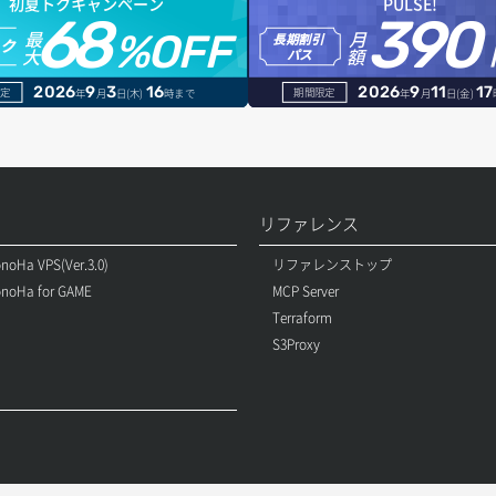
初夏トクキャンペーン
PULSE!
68
390
最
月
%OFF
長期割引
トク
大
額
パス
2026
9
3
16
2026
9
11
17
定
期間限定
年
月
日(木)
時まで
年
月
日(金)
リファレンス
noHa VPS(Ver.3.0)
リファレンストップ
noHa for GAME
MCP Server
Terraform
S3Proxy