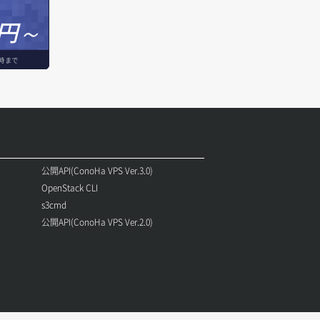
円～
時まで
公開API(ConoHa VPS Ver.3.0)
OpenStack CLI
s3cmd
公開API(ConoHa VPS Ver.2.0)