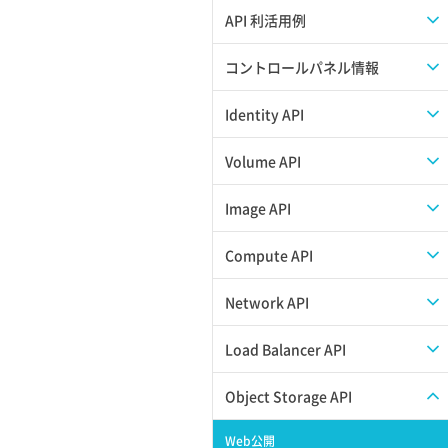
APIのご利用について
API 利活用例
APIでAPIサブユーザーを作成する
コントロールパネル情報
APIでVPSにISOイメージを挿入する
APIユーザーを作成する
Identity API
APIでVPSを作成する
API情報を確認する
Credential一覧取得
Volume API
Credential作成
スナップショット一覧取得
Image API
Credential削除
スナップショット作成
ISOイメージアップロード
Compute API
Credential詳細取得
スナップショット削除
ISOイメージ作成
ISOイメージ挿入/排出
Network API
サブユーザーからロールを紐づけ解除
スナップショット復元
イメージ一覧取得
SSHキーペア一覧取得
QoSポリシー一覧取得
Load Balancer API
サブユーザーにロールを紐づけ
スナップショット詳細一覧取得
イメージ保存使用量取得
SSHキーペア作成
QoSポリシー詳細取得
プール一覧取得
Object Storage API
サブユーザー一覧取得
スナップショット詳細取得（アイテム
イメージ保存容量取得
SSHキーペア削除
サブネット一覧取得
プール作成
Web公開
指定）