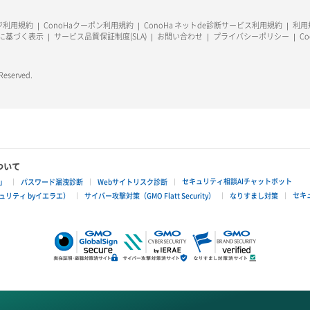
ージ利用規約
ConoHaクーポン利用規約
ConoHa ネットde診断サービス利用規約
利用規
に基づく表示
サービス品質保証制度(SLA)
お問い合わせ
プライバシーポリシー
C
 Reserved.
ついて
セキュリティ相談AIチャットボット
」
パスワード漏洩診断
Webサイトリスク診断
セキ
リティ byイエラエ）
サイバー攻撃対策（GMO Flatt Security）
なりすまし対策