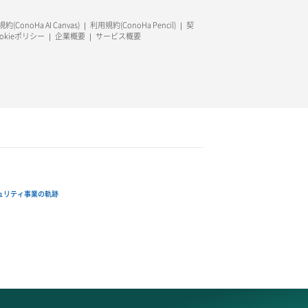
約(ConoHa AI Canvas)
利用規約(ConoHa Pencil)
契
ookieポリシー
企業概要
サービス概要
ュリティ事業の軌跡