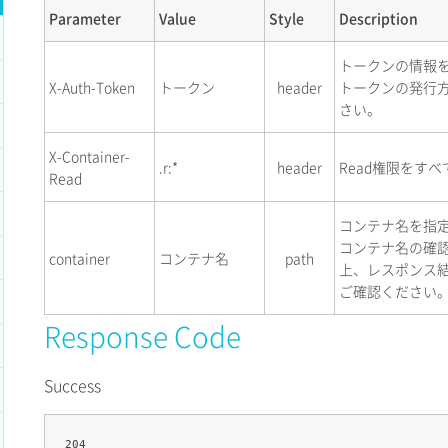
Parameter
Value
Style
Description
トークンの情報
X-Auth-Token
トークン
header
トークンの発行
さい。
X-Container-
.r:*
header
Read権限をす
Read
コンテナ名を指
コンテナ名の確
container
コンテナ名
path
上、レスポンス
ご確認ください
Response Code
Success