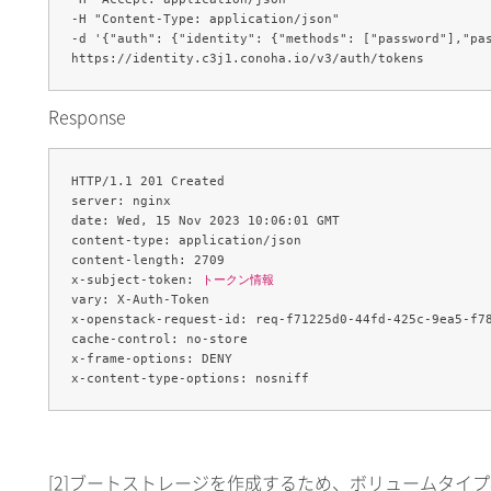
-H "Content-Type: application/json" 

-d '{"auth": {"identity": {"methods": ["password"],"pa
Response
HTTP/1.1 201 Created

server: nginx

date: Wed, 15 Nov 2023 10:06:01 GMT

content-type: application/json

content-length: 2709

x-subject-token: 
トークン情報
vary: X-Auth-Token

x-openstack-request-id: req-f71225d0-44fd-425c-9ea5-f78
cache-control: no-store

x-frame-options: DENY

[2]
ブートストレージを作成するため、ボリュームタイプ