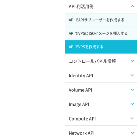
APIのご利用について
API 利活用例
APIでAPIサブユーザーを作成する
APIでVPSにISOイメージを挿入する
APIでVPSを作成する
コントロールパネル情報
APIユーザーを作成する
Identity API
API情報を確認する
Credential一覧取得
Volume API
Credential作成
スナップショット一覧取得
Image API
Credential削除
スナップショット作成
ISOイメージアップロード
Compute API
Credential詳細取得
スナップショット削除
ISOイメージ作成
ISOイメージ挿入/排出
Network API