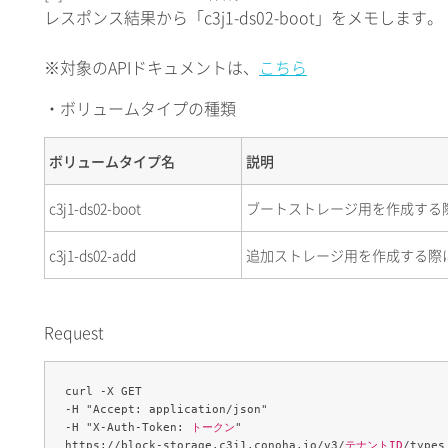
レスポンス結果から「c3j1-ds02-boot」をメモします。
※対象のAPIドキュメントは、
こちら
・ボリュームタイプの種類
ボリュームタイプ名
説明
c3j1-ds02-boot
ブートストレージ用を作成する
c3j1-ds02-add
追加ストレージ用を作成する際
Request
curl -X GET 

-H "Accept: application/json" 

-H "X-Auth-Token: 
トークン
" 

https://block-storage.c3j1.conoha.io/v3/
テナントID