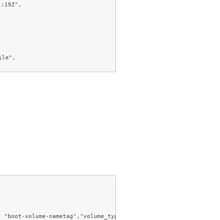
: "boot-volume-nametag","volume_type": "c3j1-ds02-boot","imageRe