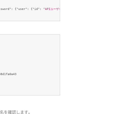
ssword": {"user": {"id": "
APIユーザーID
","password": "
パスワード
"}}}
8d1fa0a43

名を確認します。