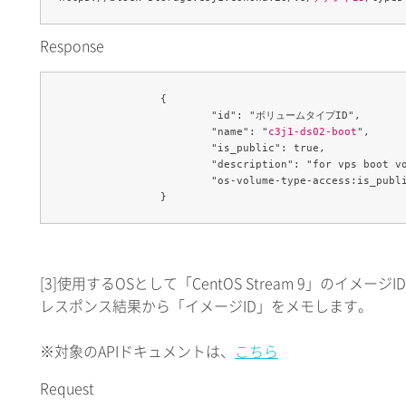
Response
		{

			"id": "ボリュームタイプID",

			"name": "
c3j1-ds02-boot
",

			"is_public": true,

			"description": "for vps boot volume",

			"os-volume-type-access:is_public": true

[3]
使用するOSとして「CentOS Stream 9」のイメー
レスポンス結果から「イメージID」をメモします。
※対象のAPIドキュメントは、
こちら
Request