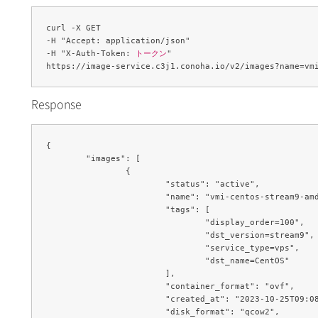
curl -X GET 

-H "Accept: application/json" 

-H "X-Auth-Token: 
トークン
" 

Response
{

	"images": [

		{

			"status": "active",

			"name": "vmi-centos-stream9-amd64",

			"tags": [

				"display_order=100",

				"dst_version=stream9",

				"service_type=vps",

				"dst_name=CentOS"

			],

			"container_format": "ovf",

			"created_at": "2023-10-25T09:08:42Z",

			"disk_format": "qcow2",
