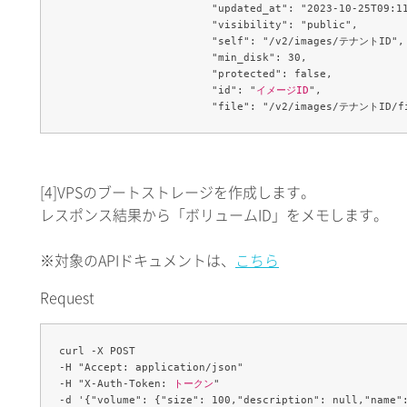
			"updated_at": "2023-10-25T09:11:19Z",

			"visibility": "public",

			"self": "/v2/images/テナントID",

			"min_disk": 30,

			"protected": false,

			"id": "
イメージID
",

[4]
VPSのブートストレージを作成します。
レスポンス結果から「ボリュームID」をメモします。
※対象のAPIドキュメントは、
こちら
Request
curl -X POST 

-H "Accept: application/json" 

-H "X-Auth-Token: 
トークン
" 

-d '{"volume": {"size": 100,"description": null,"name"