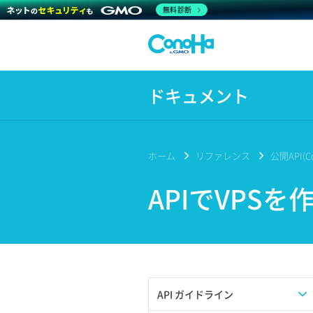
無料診断
ドキュメント
ホーム
リファレンス
公開API(Co
APIでVPSを
API ガイドライン