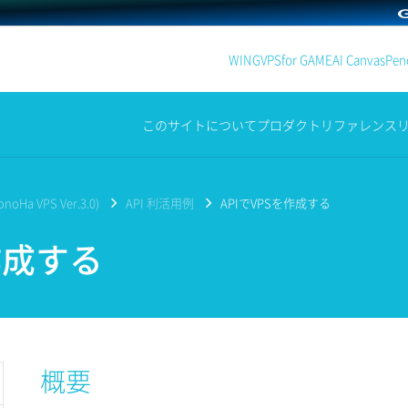
WING
VPS
for GAME
AI Canvas
Penc
このサイトについて
プロダクト
リファレンス
noHa VPS Ver.3.0)
API 利活用例
APIでVPSを作成する
作成する
概要