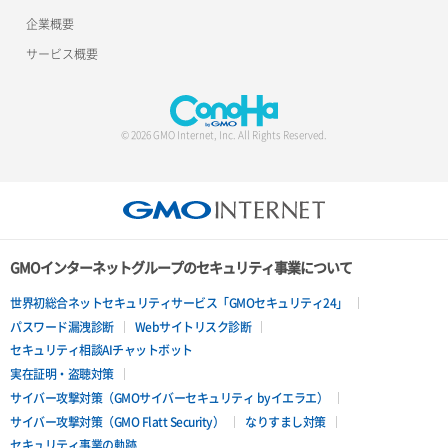
企業概要
サーバー操作（起動/停止/再起動/強制停止）
ロードバランサー追加
サービス概要
サーバー設定切替
サーバー詳細一覧取得
© 2026 GMO Internet, Inc. All Rights Reserved.
サーバー詳細取得
ポートアタッチ
ポートデタッチ
GMOインターネットグループのセキュリティ事業について
ボリュームアタッチ
世界初総合ネットセキュリティサービス「GMOセキュリティ24」
パスワード漏洩診断
Webサイトリスク診断
ボリュームデタッチ
セキュリティ相談AIチャットボット
実在証明・盗聴対策
サイバー攻撃対策（GMOサイバーセキュリティ byイエラエ）
サイバー攻撃対策（GMO Flatt Security）
なりすまし対策
セキュリティ事業の軌跡