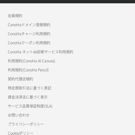
サーバープラン詳細一覧取得
セキュリティグループ詳細取得
メンバー詳細取得
コンテナ作成
ConoHa VPS(Ver.2.0)
公開API(ConoHa VPS Ver.3.0)
リリースノートトップ
ロール詳細取得
ボリューム詳細取得
サーバープラン詳細取得
ネットワーク一覧取得
会員規約
メンバー追加
コンテナ削除
ConoHa for GAME
MCP Server
ConoHaドメイン登録規約
自動バックアップ有効化
サーバーメタデータ取得
ネットワーク作成（ローカルネットワーク用）
リスナー一覧取得
コンテナ詳細取得
OpenStack CLI
ConoHaチャージ利用規約
自動バックアップ無効化
サーバーメタデータ更新（ネームタグ変更）
ネットワーク削除（ローカルネットワーク用）
リスナー作成
ConoHaクーポン利用規約
Terraform
ラージオブジェクトアップロード(DLO)
ConoHa ネットde診断サービス利用規約
サーバー一覧取得
ネットワーク詳細取得
s3cmd
リスナー削除
ラージオブジェクトアップロード(SLO)
利用規約(ConoHa AI Canvas)
S3Proxy
サーバー作成
ポート一覧取得
リスナー更新
一時的Web公開
利用規約(ConoHa Pencil)
公開API(ConoHa VPS Ver.2.0)
契約代理店規約
サーバー再構築（OS再インストール）
ポート作成（ローカルネットワーク用）
リスナー詳細取得
特定商取引法に基づく表記
サーバー利用状況グラフ（CPU）
ポート作成（追加IP用）
ロードバランサー一覧取得
資金決済法に基づく表示
サービス品質保証制度(SLA)
サーバー利用状況グラフ（ディスクIO）
ポート削除
ロードバランサー削除
お問い合わせ
サーバー利用状況グラフ（トラフィック）
ポート更新
ロードバランサー更新
プライバシーポリシー
Cookieポリシー
サーバー削除
ポート詳細取得
ロードバランサー詳細取得