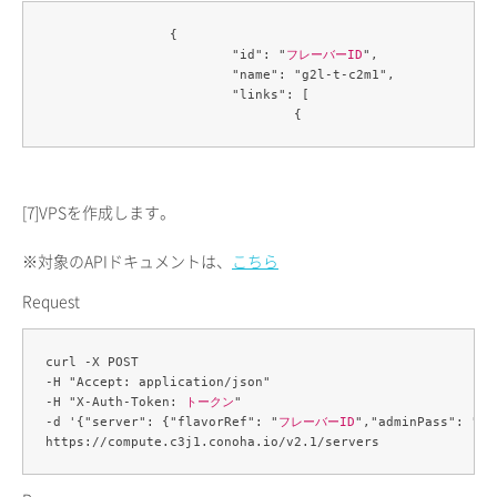
		{

			"id": "
フレーバーID
",

			"name": "g2l-t-c2m1",

			"links": [

[7]
VPSを作成します。
※対象のAPIドキュメントは、
こちら
Request
curl -X POST 

-H "Accept: application/json" 

-H "X-Auth-Token: 
トークン
" 

-d '{"server": {"flavorRef": "
フレーバーID
","adminPass": "
管