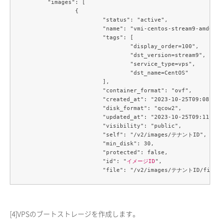
	"images": [

		{

			"status": "active",

			"name": "vmi-centos-stream9-amd64",

			"tags": [

				"display_order=100",

				"dst_version=stream9",

				"service_type=vps",

				"dst_name=CentOS"

			],

			"container_format": "ovf",

			"created_at": "2023-10-25T09:08:42Z",

			"disk_format": "qcow2",

			"updated_at": "2023-10-25T09:11:19Z",

			"visibility": "public",

			"self": "/v2/images/テナントID",

			"min_disk": 30,

			"protected": false,

			"id": "
イメージID
",

[4]
VPSのブートストレージを作成します。