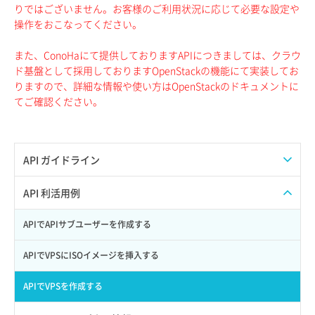
りではございません。お客様のご利用状況に応じて必要な設定や
操作をおこなってください。
また、ConoHaにて提供しておりますAPIにつきましては、クラウ
ド基盤として採用しておりますOpenStackの機能にて実装してお
りますので、詳細な情報や使い方はOpenStackのドキュメントに
てご確認ください。
API ガイドライン
APIのご利用について
API 利活用例
APIでAPIサブユーザーを作成する
APIでVPSにISOイメージを挿入する
APIでVPSを作成する