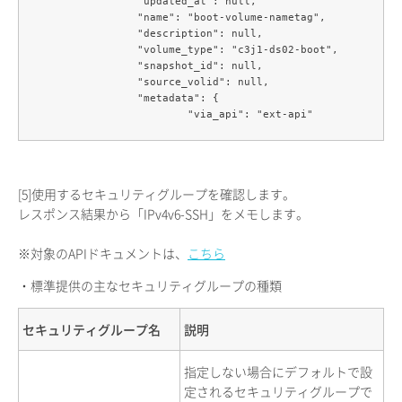
		"updated_at": null,

		"name": "boot-volume-nametag",

		"description": null,

		"volume_type": "c3j1-ds02-boot",

		"snapshot_id": null,

		"source_volid": null,

		"metadata": {

[5]
使用するセキュリティグループを確認します。
レスポンス結果から「IPv4v6-SSH」をメモします。
※対象のAPIドキュメントは、
こちら
・標準提供の主なセキュリティグループの種類
セキュリティグループ名
説明
指定しない場合にデフォルトで設
定されるセキュリティグループで