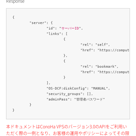
Response
{

	"server": {

		"id": "
サーバーID
",

		"links": [

			{

				"rel": "self",

				"href": "https://compute.c3j1.conoha.io/v2.1/servers/ec8fbc40-658f-453d-b817-e66a6cf530f2"

			},

			{

				"rel": "bookmark",

				"href": "https://compute.c3j1.conoha.io/servers/ec8fbc40-658f-453d-b817-e66a6cf530f2"

			}

		],

		"OS-DCF:diskConfig": "MANUAL",

		"security_groups": [],

		"adminPass": "管理者パスワード"

	}

本ドキュメントはConoHa VPSのバージョン3.0のAPIをご利用い
ただく際の一例となり、お客様の運用やポリシーによってその限