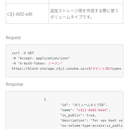
追加ストレージ用を作成する際に使う
c3j1-ds02-add
ボリュームタイプです。
Request
curl -X GET 

-H "Accept: application/json" 

-H "X-Auth-Token: 
トークン
" 

https://block-storage.c3j1.conoha.io/v3/
テナントID
Response
		{

			"id": "ボリュームタイプID",

			"name": "
c3j1-ds02-boot
",

			"is_public": true,

			"description": "for vps boot volume",

			"os-volume-type-access:is_public": true
