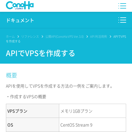
WING
ドキュメント
VPS
このサイトについて
ホーム
リファレンス
公開API(ConoHa VPS Ver.3.0)
API 利活用例
APIでVPS
を作成する
for GAME
プロダクト
APIでVPSを作成する
AI Canvas
リファレンス
概要
Pencil
リリースノート
APIを使用してVPSを作成する方法の一例をご案内します。
サービス一覧
・作成するVPSの概要
サポート
VPSプラン
メモリ1GBプラン
ログイン
OS
CentOS Stream 9