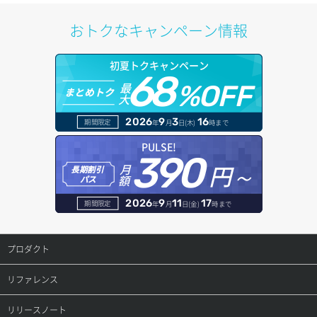
サブユーザー削除
バックアップ一覧取得
イメージ削除
アタッチ済みポート一覧取得
サブネット削除（ローカルネットワーク用）
プール更新
アカウント情報取得
ドメイン情報削除
おトクなキャンペーン情報
サブユーザー更新
バックアップ詳細一覧取得
イメージ詳細取得
アタッチ済みポート詳細取得
サブネット詳細取得
プール詳細取得
オブジェクトアップロード
ドメイン情報更新
サブユーザー詳細取得
初夏トクキャンペーン
バックアップ詳細取得
アタッチ済みボリューム一覧
セキュリティグループ ルール一覧取得
ヘルスモニタ一覧取得
68
オブジェクトダウンロード
ドメイン情報登録
最
%OFF
まとめトク
トークン発行
ボリュームイメージ保存
大
アタッチ済みボリューム詳細取得
セキュリティグループ ルール作成
ヘルスモニタ作成
オブジェクトバージョン管理
ドメイン詳細取得
2026
9
3
16
期間限定
年
月
日(木)
時まで
パーミッション一覧取得
ボリュームタイプ一覧取得
コンソールURL発行
セキュリティグループ ルール削除
ヘルスモニタ削除
オブジェクト一覧取得
レコード一覧取得
PULSE!
390
ロールからパーミッションを紐づけ解除
ボリュームタイプ詳細取得
サーバーに紐づくアドレス取得
セキュリティグループ ルール詳細取得
円～
月
ヘルスモニタ更新
オブジェクト削除
長期割引
レコード作成
額
パス
ロールにパーミッションを紐づけ
ボリューム一覧取得
サーバーに紐づくアドレス取得（ネットワーク指定）
セキュリティグループ一覧取得
ヘルスモニタ詳細取得
オブジェクト削除予約
レコード削除
2026
9
11
17
期間限定
年
月
日(金)
時まで
ロール一覧取得
ボリューム作成
サーバーに紐づくセキュリティグループ取得
セキュリティグループ作成
メンバー一覧
オブジェクト複製
レコード更新
プロダクト
ロール作成
ボリューム削除
サーバープラン一覧取得
セキュリティグループ削除
メンバー削除
オブジェクト詳細取得
レコード詳細取得
プロダクトトップ
リファレンス
ロール削除
ボリューム更新
サーバープラン変更
セキュリティグループ更新
メンバー更新
コンテナ一覧取得
ConoHa VPS(Ver.3.0)
リファレンストップ
リリースノート
ロール更新
ボリューム詳細一覧取得