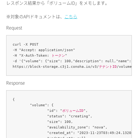
レスポンス結果から「ボリュームID」をメモします。
※対象のAPIドキュメントは、
こちら
Request
curl -X POST 

-H "Accept: application/json" 

-H "X-Auth-Token: 
トークン
" 

-d '{"volume": {"size": 100,"description": null,"name": "b
https://block-storage.c3j1.conoha.io/v3/
テナントID
Response
{

	"volume": {

		"id": "
ボリュームID
",

		"status": "creating",

		"size": 100,

		"availability_zone": "nova",

		"created_at": "2023-11-23T03:49:24.132047",
