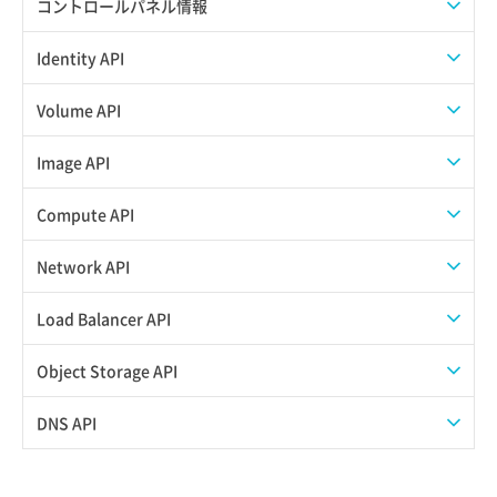
コントロールパネル情報
APIユーザーを作成する
Identity API
API情報を確認する
Credential一覧取得
Volume API
Credential作成
スナップショット一覧取得
Image API
Credential削除
スナップショット作成
ISOイメージアップロード
Compute API
Credential詳細取得
スナップショット削除
ISOイメージ作成
ISOイメージ挿入/排出
Network API
サブユーザーからロールを紐づけ解除
スナップショット復元
イメージ一覧取得
SSHキーペア一覧取得
QoSポリシー一覧取得
Load Balancer API
サブユーザーにロールを紐づけ
スナップショット詳細一覧取得
イメージ保存使用量取得
SSHキーペア作成
QoSポリシー詳細取得
プール一覧取得
Object Storage API
サブユーザー一覧取得
スナップショット詳細取得（アイテム指定）
イメージ保存容量取得
SSHキーペア削除
サブネット一覧取得
プール作成
Web公開
DNS API
サブユーザー作成
バックアップリストア
イメージ保存容量変更
SSHキーペア詳細取得
サブネット作成（ローカルネットワーク用）
プール削除
アカウント容量設定
ドメイン一覧取得