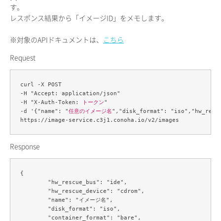
す。
レスポンス結果から「イメージID」をメモします。
※対象のAPIドキュメントは、
こちら
Request
curl -X POST 

-H "Accept: application/json" 

-H "X-Auth-Token: 
トークン
" 

-d '{"name": "
任意のイメージ名
","disk_format": "iso","hw_resc
Response
{

	"hw_rescue_bus": "ide",

	"hw_rescue_device": "cdrom",

	"name": "イメージ名",

	"disk_format": "iso",

	"container_format": "bare",
