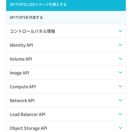
APIでVPSにISOイメージを挿入する
APIでVPSを作成する
コントロールパネル情報
APIユーザーを作成する
Identity API
API情報を確認する
Credential一覧取得
Volume API
Credential作成
スナップショット一覧取得
Image API
Credential削除
スナップショット作成
ISOイメージアップロード
Compute API
Credential詳細取得
スナップショット削除
ISOイメージ作成
ISOイメージ挿入/排出
Network API
サブユーザーからロールを紐づけ解除
スナップショット復元
イメージ一覧取得
SSHキーペア一覧取得
QoSポリシー一覧取得
Load Balancer API
サブユーザーにロールを紐づけ
スナップショット詳細一覧取得
イメージ保存使用量取得
SSHキーペア作成
QoSポリシー詳細取得
プール一覧取得
Object Storage API