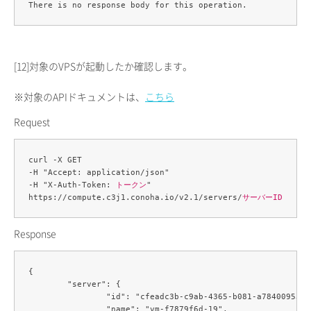
[12]
対象のVPSが起動したか確認します。
※対象のAPIドキュメントは、
こちら
Request
curl -X GET 

-H "Accept: application/json" 

-H "X-Auth-Token: 
トークン
" 

https://compute.c3j1.conoha.io/v2.1/servers/
サーバーID
Response
{

	"server": {

		"id": "cfeadc3b-c9ab-4365-b081-a784009532d4",

		"name": "vm-f7879f6d-19",
