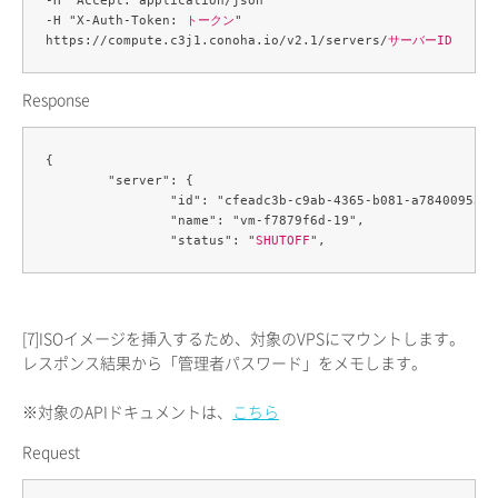
-H "Accept: application/json" 

-H "X-Auth-Token: 
トークン
" 

https://compute.c3j1.conoha.io/v2.1/servers/
サーバーID
Response
{

	"server": {

		"id": "cfeadc3b-c9ab-4365-b081-a784009532d4",

		"name": "vm-f7879f6d-19",

		"status": "
SHUTOFF
[7]
ISOイメージを挿入するため、対象のVPSにマウントします。
レスポンス結果から「管理者パスワード」をメモします。
※対象のAPIドキュメントは、
こちら
Request