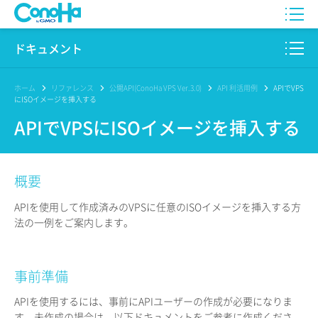
WING
ドキュメント
VPS
このサイトについて
ホーム
リファレンス
公開API(ConoHa VPS Ver.3.0)
API 利活用例
APIでVPS
にISOイメージを挿入する
for GAME
プロダクト
APIでVPSにISOイメージを挿入する
AI Canvas
リファレンス
概要
Pencil
リリースノート
APIを使用して作成済みのVPSに任意のISOイメージを挿入する方
サービス一覧
法の一例をご案内します。
サポート
事前準備
ログイン
APIを使用するには、事前にAPIユーザーの作成が必要になりま
す。未作成の場合は、以下ドキュメントをご参考に作成くださ