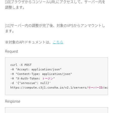
[10]
ブラウザからコンソールURLにアクセスして、サーバー内を
調整します。
[11]
サーバー内の調整が完了後、対象のVPSからアンマウントし
ます。
※対象のAPIドキュメントは、
こちら
Request
curl -X POST 

-H "Accept: application/json" 

-H "Content-Type: application/json" 

-H "X-Auth-Token: 
トークン
" 

-d '{"unrescue": null}' 

https://compute.c3j1.conoha.io/v2.1/servers/
サーバーID
Response