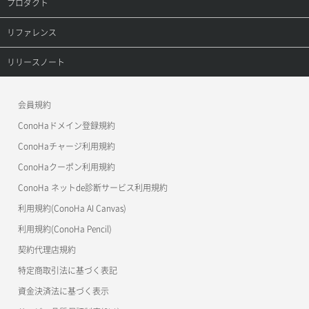
プロダクト
ロール作成
ボリューム削除
サーバープラン一覧取得
セキュリティグループ削除
メンバー削除
オブジェクト詳細取得
レコード詳細取得
プロダクトトップ
リファレンス
ロール削除
ボリューム更新
サーバープラン変更
セキュリティグループ更新
メンバー更新
コンテナ一覧取得
ConoHa VPS(Ver.3.0)
リファレンストップ
リリースノート
ロール更新
ボリューム詳細一覧取得
サーバープラン詳細一覧取得
セキュリティグループ詳細取得
メンバー詳細取得
コンテナ作成
ConoHa VPS(Ver.2.0)
公開API(ConoHa VPS Ver.3.0)
リリースノートトップ
ロール詳細取得
ボリューム詳細取得
サーバープラン詳細取得
ネットワーク一覧取得
会員規約
メンバー追加
コンテナ削除
ConoHa for GAME
MCP Server
ConoHaドメイン登録規約
自動バックアップ有効化
サーバーメタデータ取得
ネットワーク作成（ローカルネットワーク用）
リスナー一覧取得
コンテナ詳細取得
OpenStack CLI
ConoHaチャージ利用規約
自動バックアップ無効化
サーバーメタデータ更新（ネームタグ変更）
ネットワーク削除（ローカルネットワーク用）
リスナー作成
ConoHaクーポン利用規約
Terraform
ラージオブジェクトアップロード(DLO)
ConoHa ネットde診断サービス利用規約
サーバー一覧取得
ネットワーク詳細取得
s3cmd
リスナー削除
ラージオブジェクトアップロード(SLO)
利用規約(ConoHa AI Canvas)
S3Proxy
サーバー作成
ポート一覧取得
リスナー更新
一時的Web公開
利用規約(ConoHa Pencil)
公開API(ConoHa VPS Ver.2.0)
契約代理店規約
サーバー再構築（OS再インストール）
ポート作成（ローカルネットワーク用）
リスナー詳細取得
特定商取引法に基づく表記
サーバー利用状況グラフ（CPU）
ポート作成（追加IP用）
ロードバランサー一覧取得
資金決済法に基づく表示