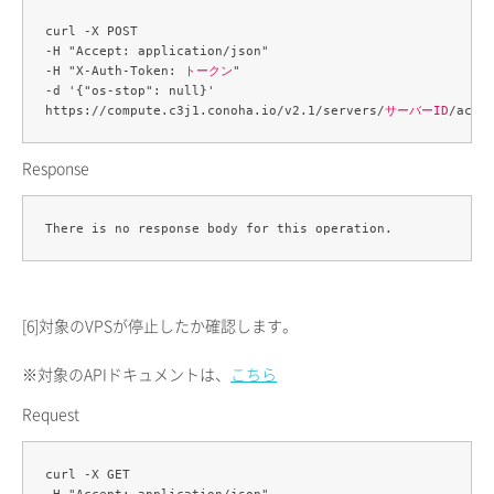
curl -X POST 

-H "Accept: application/json" 

-H "X-Auth-Token: 
トークン
" 

-d '{"os-stop": null}' 

https://compute.c3j1.conoha.io/v2.1/servers/
サーバーID
Response
[6]
対象のVPSが停止したか確認します。
※対象のAPIドキュメントは、
こちら
Request
curl -X GET 
