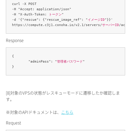
curl -X POST 

-H "Accept: application/json" 

-H "X-Auth-Token: 
トークン
" 

-d '{"rescue": {"rescue_image_ref": "
イメージID
"}}' 

https://compute.c3j1.conoha.io/v2.1/servers/
サーバーID
Response
{

	"adminPass": "
管理者パスワード
"

[8]
対象のVPSの状態がレスキューモードに遷移したか確認しま
す。
※対象のAPIドキュメントは、
こちら
Request