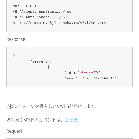
curl -X GET 

-H "Accept: application/json" 

-H "X-Auth-Token: 
トークン
" 

Response
{

	"servers": [

		{

			"id": "
サーバーID
",

[5]
ISOイメージを挿入したいVPSを停止します。
※対象のAPIドキュメントは、
こちら
Request