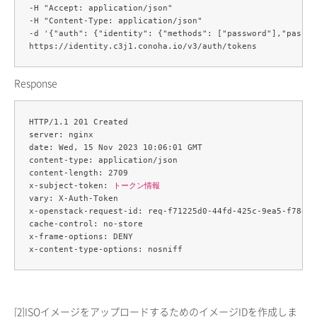
-H "Accept: application/json" 

-H "Content-Type: application/json" 

-d '{"auth": {"identity": {"methods": ["password"],"passwo
Response
HTTP/1.1 201 Created

server: nginx

date: Wed, 15 Nov 2023 10:06:01 GMT

content-type: application/json

content-length: 2709

x-subject-token: 
トークン情報
vary: X-Auth-Token

x-openstack-request-id: req-f71225d0-44fd-425c-9ea5-f788d1f
cache-control: no-store

x-frame-options: DENY

[2]
ISOイメージをアップロードするためのイメージIDを作成しま