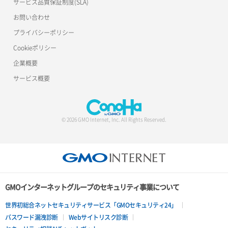
サービス品質保証制度(SLA)
サーバー利用状況グラフ（ディスクIO）
ポート削除
ロードバランサー削除
お問い合わせ
サーバー利用状況グラフ（トラフィック）
ポート更新
ロードバランサー更新
プライバシーポリシー
Cookieポリシー
サーバー削除
ポート詳細取得
ロードバランサー詳細取得
企業概要
サーバー操作（起動/停止/再起動/強制停止）
ロードバランサー追加
サービス概要
サーバー設定切替
サーバー詳細一覧取得
© 2026 GMO Internet, Inc. All Rights Reserved.
サーバー詳細取得
ポートアタッチ
ポートデタッチ
GMOインターネットグループのセキュリティ事業について
ボリュームアタッチ
世界初総合ネットセキュリティサービス「GMOセキュリティ24」
パスワード漏洩診断
Webサイトリスク診断
ボリュームデタッチ