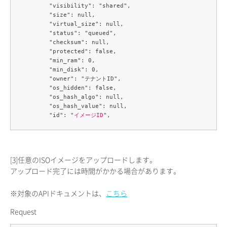
	"visibility": "shared",

	"size": null,

	"virtual_size": null,

	"status": "queued",

	"checksum": null,

	"protected": false,

	"min_ram": 0,

	"min_disk": 0,

	"owner": "テナントID",

	"os_hidden": false,

	"os_hash_algo": null,

	"os_hash_value": null,

	"id": "
イメージID
[3]
任意のISOイメージをアップロードします。
アップロード完了には時間がかかる場合があります。
※対象のAPIドキュメントは、
こちら
Request