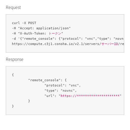
Request
curl -X POST 

-H "Accept: application/json" 

-H "X-Auth-Token: 
トークン
" 

-d '{"remote_console": {"protocol": "vnc","type": "novnc"}}
https://compute.c3j1.conoha.io/v2.1/servers/
サーバーID
Response
{

	"remote_console": {

		"protocol": "vnc",

		"type": "novnc",

		"url": "
https://*********************
"

	}
