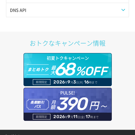
サブユーザー一覧取得
スナップショット詳細取得（アイテム指定）
イメージ保存容量取得
SSHキーペア削除
サブネット一覧取得
プール作成
Web公開
DNS API
サブユーザー作成
バックアップリストア
イメージ保存容量変更
SSHキーペア詳細取得
サブネット作成（ローカルネットワーク用）
プール削除
アカウント容量設定
ドメイン一覧取得
サブユーザー削除
バックアップ一覧取得
イメージ削除
アタッチ済みポート一覧取得
サブネット削除（ローカルネットワーク用）
プール更新
アカウント情報取得
ドメイン情報削除
おトクなキャンペーン情報
サブユーザー更新
バックアップ詳細一覧取得
イメージ詳細取得
アタッチ済みポート詳細取得
サブネット詳細取得
プール詳細取得
オブジェクトアップロード
ドメイン情報更新
サブユーザー詳細取得
初夏トクキャンペーン
バックアップ詳細取得
アタッチ済みボリューム一覧
セキュリティグループ ルール一覧取得
ヘルスモニタ一覧取得
68
オブジェクトダウンロード
ドメイン情報登録
最
%OFF
まとめトク
トークン発行
ボリュームイメージ保存
大
アタッチ済みボリューム詳細取得
セキュリティグループ ルール作成
ヘルスモニタ作成
オブジェクトバージョン管理
ドメイン詳細取得
2026
9
3
16
期間限定
年
月
日(木)
時まで
パーミッション一覧取得
ボリュームタイプ一覧取得
コンソールURL発行
セキュリティグループ ルール削除
ヘルスモニタ削除
オブジェクト一覧取得
レコード一覧取得
PULSE!
390
ロールからパーミッションを紐づけ解除
ボリュームタイプ詳細取得
サーバーに紐づくアドレス取得
セキュリティグループ ルール詳細取得
円～
月
ヘルスモニタ更新
オブジェクト削除
長期割引
レコード作成
額
パス
ロールにパーミッションを紐づけ
ボリューム一覧取得
サーバーに紐づくアドレス取得（ネットワーク指定）
セキュリティグループ一覧取得
ヘルスモニタ詳細取得
オブジェクト削除予約
レコード削除
2026
9
11
17
期間限定
年
月
日(金)
時まで
ロール一覧取得
ボリューム作成
サーバーに紐づくセキュリティグループ取得
セキュリティグループ作成
メンバー一覧
オブジェクト複製
レコード更新