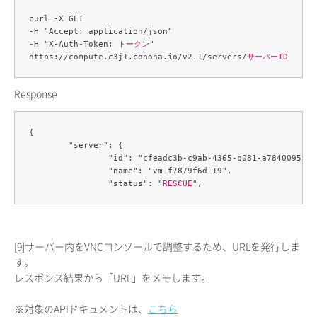
curl -X GET 

-H "Accept: application/json" 

-H "X-Auth-Token: 
トークン
" 

https://compute.c3j1.conoha.io/v2.1/servers/
サーバーID
Response
{

	"server": {

		"id": "cfeadc3b-c9ab-4365-b081-a784009532d4",

		"name": "vm-f7879f6d-19",

		"status": "
RESCUE
[9]
サーバー内をVNCコンソールで調整するため、URLを発行しま
す。
レスポンス結果から「URL」をメモします。
※対象のAPIドキュメントは、
こちら