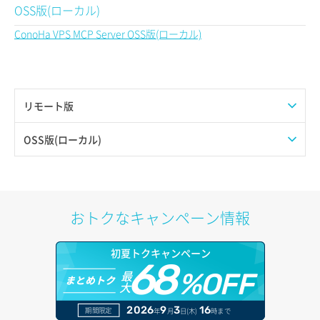
OSS版(ローカル)
ConoHa VPS MCP Server OSS版(ローカル)
リモート版
ConoHa VPS MCP Server リモート版
OSS版(ローカル)
ConoHa VPS MCP Server OSS版(ローカル)
おトクなキャンペーン情報
初夏トクキャンペーン
68
最
%OFF
まとめトク
大
2026
9
3
16
期間限定
年
月
日(木)
時まで