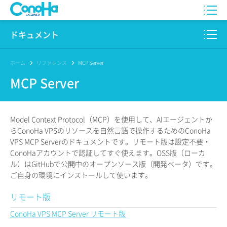
WING
ドキュメント
VPS
このサイトについて
ホーム
リファレンス
MCP Server
MCP Server
for GAME
プロダクト
AI Canvas
リファレンス
Model Context Protocol（MCP）を使用して、AIエージェントか
Pencil
らConoHa VPSのリソースを自然言語で操作するためのConoHa
リリースノート
VPS MCP Serverのドキュメントです。リモート版は設定不要・
ConoHaアカウントで認証してすぐ使えます。OSS版（ローカ
サービス一覧
ル）はGitHubで公開中のオープンソース版（開発ベータ）です。
ご自身の環境にインストールして使います。
サポート
リモート版
ログイン
ConoHa VPS MCP Server リモート版