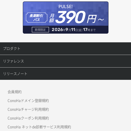
PULSE!
390
円～
月
長期割引
額
パス
2026
9
11
17
期間限定
年
月
日(金)
時まで
プロダクト
プロダクトトップ
リファレンス
ConoHa VPS(Ver.3.0)
リファレンストップ
リリースノート
ConoHa VPS(Ver.2.0)
公開API(ConoHa VPS Ver.3.0)
リリースノートトップ
会員規約
ConoHa for GAME
MCP Server
ConoHaドメイン登録規約
OpenStack CLI
ConoHaチャージ利用規約
ConoHaクーポン利用規約
Terraform
ConoHa ネットde診断サービス利用規約
s3cmd