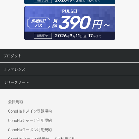
年
月
日(木)
時まで
PULSE!
390
円～
月
長期割引
額
パス
2026
9
11
17
期間限定
年
月
日(金)
時まで
プロダクト
プロダクトトップ
リファレンス
ConoHa VPS(Ver.3.0)
リファレンストップ
リリースノート
ConoHa VPS(Ver.2.0)
公開API(ConoHa VPS Ver.3.0)
リリースノートトップ
会員規約
ConoHa for GAME
MCP Server
ConoHaドメイン登録規約
OpenStack CLI
ConoHaチャージ利用規約
ConoHaクーポン利用規約
Terraform
ConoHa ネットde診断サービス利用規約