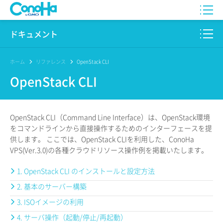
WING
ドキュメント
VPS
このサイトについて
ホーム
リファレンス
OpenStack CLI
OpenStack CLI
for GAME
プロダクト
AI Canvas
リファレンス
OpenStack CLI（Command Line Interface）は、OpenStack環境
Pencil
をコマンドラインから直接操作するためのインターフェースを提
リリースノート
供します。 ここでは、OpenStack CLIを利用した、ConoHa
VPS(Ver.3.0)の各種クラウドリソース操作例を掲載いたします。
サービス一覧
1. OpenStack CLI のインストールと設定方法
サポート
2. 基本のサーバー構築
ログイン
3. ISOイメージの利用
4. サーバ操作（起動/停止/再起動）