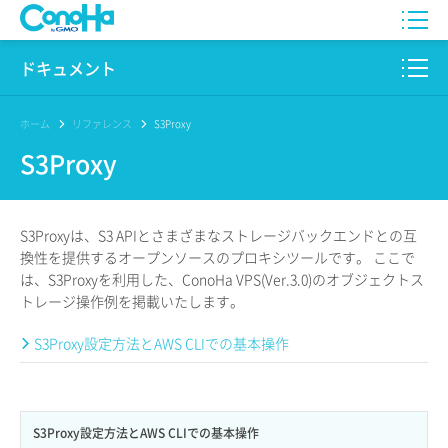
WING
ドキュメント
VPS
このサイトについて
ホーム
リファレンス
S3Proxy
S3Proxy
for GAME
プロダクト
AI Canvas
リファレンス
S3Proxyは、S3 APIとさまざまなストレージバックエンドとの互
Pencil
換性を提供するオープンソースのプロキシツールです。 ここで
リリースノート
は、S3Proxyを利用した、ConoHa VPS(Ver.3.0)のオブジェクトス
トレージ操作例を掲載いたします。
サービス一覧
S3Proxy設定方法とAWS CLIでの基本操作
サポート
ログイン
S3Proxy設定方法とAWS CLIでの基本操作