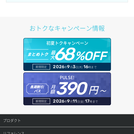
おトクなキャンペーン情報
初夏トクキャンペーン
68
最
%OFF
まとめトク
大
2026
9
3
16
期間限定
年
月
日(木)
時まで
PULSE!
390
円～
月
長期割引
額
パス
2026
9
11
17
期間限定
年
月
日(金)
時まで
プロダクト
プロダクトトップ
リファレンス