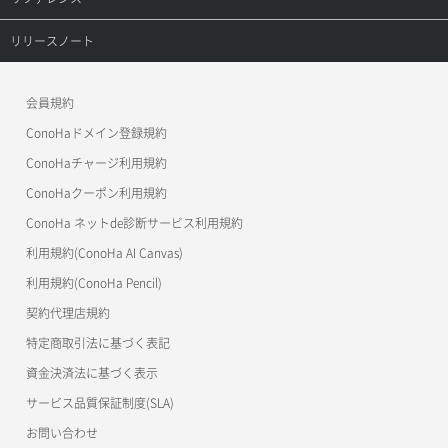
ConoHa VPS(Ver.3.0)
リファレンストップ
リリースノート
ConoHa VPS(Ver.2.0)
公開API(ConoHa VPS Ver.3.0)
リリースノートトップ
会員規約
ConoHa for GAME
MCP Server
ConoHaドメイン登録規約
OpenStack CLI
ConoHaチャージ利用規約
ConoHaクーポン利用規約
Terraform
ConoHa ネットde診断サービス利用規約
s3cmd
利用規約(ConoHa AI Canvas)
S3Proxy
利用規約(ConoHa Pencil)
公開API(ConoHa VPS Ver.2.0)
契約代理店規約
特定商取引法に基づく表記
資金決済法に基づく表示
サービス品質保証制度(SLA)
お問い合わせ