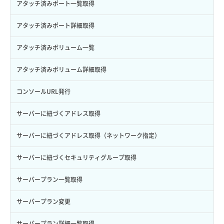
バックアップ一覧取得
イメージ削除
アタッチ済みポート一覧取得
サブユーザー更新
バックアップ詳細一覧取得
イメージ詳細取得
アタッチ済みポート詳細取得
サブユーザー詳細取得
バックアップ詳細取得
アタッチ済みボリューム一覧
トークン発行
ボリュームイメージ保存
アタッチ済みボリューム詳細取得
パーミッション一覧取得
ボリュームタイプ一覧取得
コンソールURL発行
ロールからパーミッションを紐づけ解除
ボリュームタイプ詳細取得
サーバーに紐づくアドレス取得
ロールにパーミッションを紐づけ
ボリューム一覧取得
サーバーに紐づくアドレス取得（ネットワーク指定）
ロール一覧取得
ボリューム作成
サーバーに紐づくセキュリティグループ取得
ロール作成
ボリューム削除
サーバープラン一覧取得
ロール削除
ボリューム更新
サーバープラン変更
ロール更新
ボリューム詳細一覧取得
サーバープラン詳細一覧取得