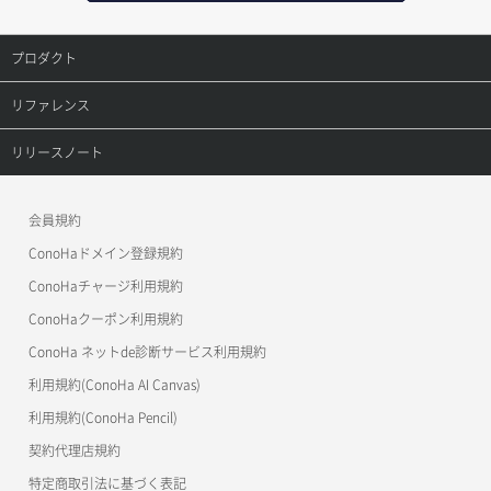
セキュリティグループ作成
メンバー一覧
オブジェクト複製
レコード更新
プロダクト
セキュリティグループ削除
メンバー削除
オブジェクト詳細取得
レコード詳細取得
プロダクトトップ
リファレンス
セキュリティグループ更新
メンバー更新
コンテナ一覧取得
ConoHa VPS(Ver.3.0)
リファレンストップ
リリースノート
セキュリティグループ詳細取得
メンバー詳細取得
コンテナ作成
ConoHa VPS(Ver.2.0)
公開API(ConoHa VPS Ver.3.0)
リリースノートトップ
ネットワーク一覧取得
会員規約
メンバー追加
コンテナ削除
ConoHa for GAME
MCP Server
ConoHaドメイン登録規約
ネットワーク作成（ローカルネットワーク用）
リスナー一覧取得
コンテナ詳細取得
OpenStack CLI
ConoHaチャージ利用規約
ネットワーク削除（ローカルネットワーク用）
リスナー作成
ConoHaクーポン利用規約
Terraform
ラージオブジェクトアップロード(DLO)
ConoHa ネットde診断サービス利用規約
ネットワーク詳細取得
s3cmd
リスナー削除
ラージオブジェクトアップロード(SLO)
利用規約(ConoHa AI Canvas)
S3Proxy
ポート一覧取得
リスナー更新
一時的Web公開
利用規約(ConoHa Pencil)
公開API(ConoHa VPS Ver.2.0)
契約代理店規約
ポート作成（ローカルネットワーク用）
リスナー詳細取得
特定商取引法に基づく表記