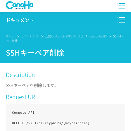
WING
ドキュメント
VPS
このサイトについて
ホーム
リファレンス
公開API(ConoHa VPS Ver.3.0)
Compute API
SSHキー
ペア削除
for GAME
プロダクト
SSHキーペア削除
AI Canvas
リファレンス
Description
Pencil
リリースノート
SSHキーペアを削除します。
サービス一覧
Request URL
サポート
Compute API

ログイン