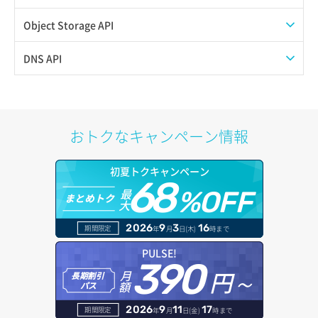
QoSポリシー詳細取得
プール一覧取得
Object Storage API
サブネット一覧取得
プール作成
Web公開
DNS API
サブネット作成（ローカルネットワーク用）
プール削除
アカウント容量設定
ドメイン一覧取得
サブネット削除（ローカルネットワーク用）
プール更新
アカウント情報取得
ドメイン情報削除
おトクなキャンペーン情報
サブネット詳細取得
プール詳細取得
オブジェクトアップロード
ドメイン情報更新
初夏トクキャンペーン
セキュリティグループ ルール一覧取得
ヘルスモニタ一覧取得
68
オブジェクトダウンロード
ドメイン情報登録
最
%OFF
まとめトク
大
セキュリティグループ ルール作成
ヘルスモニタ作成
オブジェクトバージョン管理
ドメイン詳細取得
2026
9
3
16
期間限定
年
月
日(木)
時まで
セキュリティグループ ルール削除
ヘルスモニタ削除
オブジェクト一覧取得
レコード一覧取得
PULSE!
390
セキュリティグループ ルール詳細取得
円～
月
ヘルスモニタ更新
オブジェクト削除
長期割引
レコード作成
額
パス
セキュリティグループ一覧取得
ヘルスモニタ詳細取得
オブジェクト削除予約
レコード削除
2026
9
11
17
期間限定
年
月
日(金)
時まで