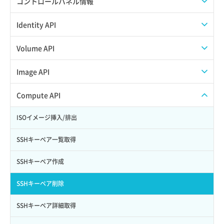
コントロールパネル情報
APIでVPSにISOイメージを挿入する
APIユーザーを作成する
Identity API
APIでVPSを作成する
API情報を確認する
Credential一覧取得
Volume API
Credential作成
スナップショット一覧取得
Image API
Credential削除
スナップショット作成
ISOイメージアップロード
Compute API
Credential詳細取得
スナップショット削除
ISOイメージ作成
ISOイメージ挿入/排出
サブユーザーからロールを紐づけ解除
スナップショット復元
イメージ一覧取得
SSHキーペア一覧取得
サブユーザーにロールを紐づけ
スナップショット詳細一覧取得
イメージ保存使用量取得
SSHキーペア作成
サブユーザー一覧取得
スナップショット詳細取得（アイテム指定）
イメージ保存容量取得
SSHキーペア削除
サブユーザー作成
バックアップリストア
イメージ保存容量変更
SSHキーペア詳細取得
サブユーザー削除