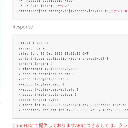
-H "Accept: application/json" 

-H "X-Auth-Token: 
トークン
" 

https://object-storage.c3j1.conoha.io/v1/AUTH_
テナントID
Response
HTTP/1.1 200 OK

server: nginx

date: Sun, 03 Dec 2023 01:22:13 GMT

content-type: application/json; charset=utf-8

content-length: 2

x-timestamp: 1701566533.67325

x-account-container-count: 0

x-account-object-count: 0

x-account-bytes-used: 0

x-account-bytes-used-actual: 0

x-account-meta-quota-bytes: 0

accept-ranges: bytes

x-trans-id: tx00000039867d687310cd7-00656bd845-184e9c3-
ConoHaにて提供しておりますAPIにつきましては、