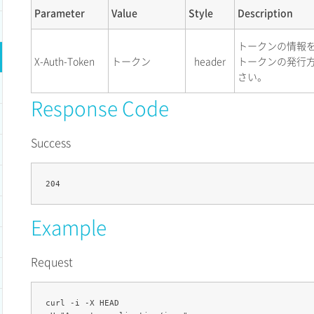
Parameter
Value
Style
Description
トークンの情報
X-Auth-Token
トークン
header
トークンの発行
さい。
Response Code
Success
Example
Request
curl -i -X HEAD 
