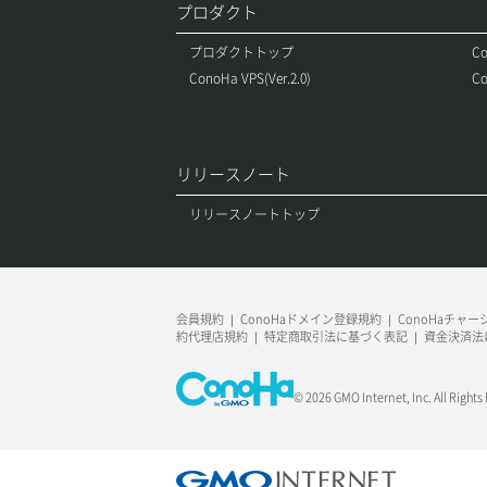
プロダクト
ボリュームアタッチ
プロダクトトップ
Co
ConoHa VPS(Ver.2.0)
Co
ボリュームデタッチ
リリースノート
リリースノートトップ
会員規約
ConoHaドメイン登録規約
ConoHaチャ
約代理店規約
特定商取引法に基づく表記
資金決済法
© 2026 GMO Internet, Inc. All Rights