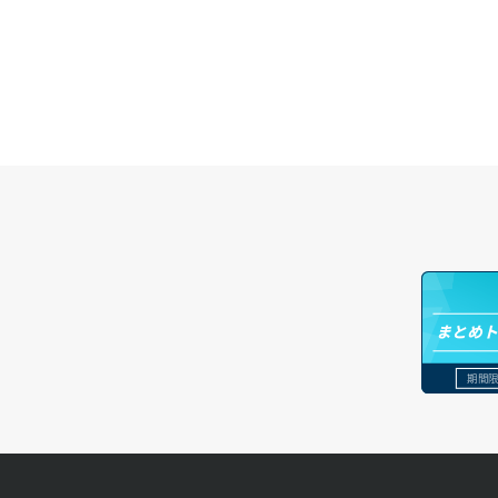
ロードバランサー更新
ポート作成（追加IP用）
ドメイン情報更新
サーバー利用状況グラフ（ディスク
IO）
ロードバランサー詳細取得
ポート削除
ドメイン情報登録
サーバー利用状況グラフ（トラフィッ
ロードバランサー追加
ク）
ポート更新
ドメイン詳細取得
サーバー削除
ポート詳細取得
レコード一覧取得
サーバー操作（起動/停止/再起動/強制
レコード作成
停止）
レコード削除
サーバー設定切替
レコード更新
まとめ
サーバー詳細一覧取得
レコード詳細取得
期間限
サーバー詳細取得
ポートアタッチ
ポートデタッチ