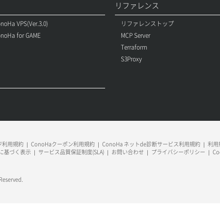
リファレンス
noHa VPS(Ver.3.0)
リファレンストップ
noHa for GAME
MCP Server
Terraform
S3Proxy
ージ利用規約
ConoHaクーポン利用規約
ConoHa ネットde診断サービス利用規約
利用規
に基づく表示
サービス品質保証制度(SLA)
お問い合わせ
プライバシーポリシー
C
 Reserved.