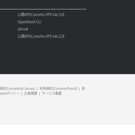
公開API(ConoHa VPS Ver.3.0)
OpenStack CLI
s3cmd
公開API(ConoHa VPS Ver.2.0)
約(ConoHa AI Canvas)
利用規約(ConoHa Pencil)
契
ookieポリシー
企業概要
サービス概要