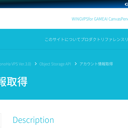
WING
VPS
for GAME
AI Canvas
Penc
このサイトについて
プロダクト
リファレンス
noHa VPS Ver.3.0)
Object Storage API
アカウント情報取得
報取得
Description