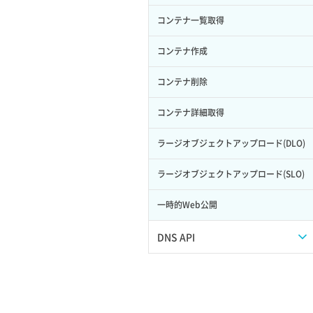
サーバープラン一覧取得
セキュリティグループ削除
メンバー更新
コンテナ一覧取得
ロール削除
ボリューム更新
サーバープラン変更
セキュリティグループ更新
メンバー詳細取得
コンテナ作成
ロール更新
ボリューム詳細一覧取得
サーバープラン詳細一覧取得
セキュリティグループ詳細取得
メンバー追加
コンテナ削除
ロール詳細取得
ボリューム詳細取得
サーバープラン詳細取得
ネットワーク一覧取得
リスナー一覧取得
コンテナ詳細取得
自動バックアップ有効化
サーバーメタデータ取得
ネットワーク作成（ローカルネットワ
リスナー作成
ラージオブジェクトアップロード(DLO)
自動バックアップ無効化
ーク用）
サーバーメタデータ更新（ネームタグ
リスナー削除
ラージオブジェクトアップロード(SLO)
変更）
ネットワーク削除（ローカルネットワ
ーク用）
リスナー更新
一時的Web公開
サーバー一覧取得
ネットワーク詳細取得
リスナー詳細取得
DNS API
サーバー作成
ポート一覧取得
ロードバランサー一覧取得
ドメイン一覧取得
サーバー再構築（OS再インストール）
ポート作成（ローカルネットワーク
ロードバランサー削除
用）
ドメイン情報削除
サーバー利用状況グラフ（CPU）