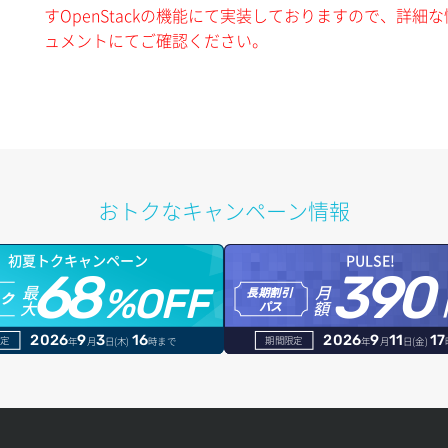
すOpenStackの機能にて実装しておりますので、詳細な情
ュメントにてご確認ください。
おトクなキャンペーン情報
初夏トクキャンペーン
PULSE!
68
390
最
月
%OFF
長期割引
トク
大
額
パス
2026
9
3
16
2026
9
11
17
定
期間限定
年
月
日(木)
時まで
年
月
日(金)