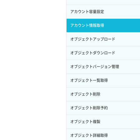
サブユーザー作成
イメージ保存容量変更
SSHキーペア詳細取得
サブネット作成（ローカルネットワー
プール削除
アカウント容量設定
バックアップリストア
ク用）
サブユーザー削除
イメージ削除
アタッチ済みポート一覧取得
プール更新
アカウント情報取得
バックアップ一覧取得
サブネット削除（ローカルネットワー
サブユーザー更新
イメージ詳細取得
ク用）
アタッチ済みポート詳細取得
プール詳細取得
オブジェクトアップロード
バックアップ詳細一覧取得
サブユーザー詳細取得
サブネット詳細取得
アタッチ済みボリューム一覧
ヘルスモニタ一覧取得
オブジェクトダウンロード
バックアップ詳細取得
トークン発行
セキュリティグループ ルール一覧取得
アタッチ済みボリューム詳細取得
ヘルスモニタ作成
オブジェクトバージョン管理
ボリュームイメージ保存
パーミッション一覧取得
セキュリティグループ ルール作成
コンソールURL発行
ヘルスモニタ削除
オブジェクト一覧取得
ボリュームタイプ一覧取得
ロールからパーミッションを紐づけ解
セキュリティグループ ルール削除
サーバーに紐づくアドレス取得
ヘルスモニタ更新
オブジェクト削除
除
ボリュームタイプ詳細取得
セキュリティグループ ルール詳細取得
サーバーに紐づくアドレス取得（ネッ
ヘルスモニタ詳細取得
オブジェクト削除予約
ロールにパーミッションを紐づけ
ボリューム一覧取得
トワーク指定）
セキュリティグループ一覧取得
メンバー一覧
オブジェクト複製
ロール一覧取得
ボリューム作成
サーバーに紐づくセキュリティグルー
プ取得
セキュリティグループ作成
メンバー削除
オブジェクト詳細取得
ロール作成
ボリューム削除