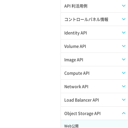
APIのご利用について
API 利活用例
APIでAPIサブユーザーを作成する
コントロールパネル情報
APIでVPSにISOイメージを挿入する
APIユーザーを作成する
Identity API
APIでVPSを作成する
API情報を確認する
Credential一覧取得
Volume API
Credential作成
スナップショット一覧取得
Image API
Credential削除
スナップショット作成
ISOイメージアップロード
Compute API
Credential詳細取得
スナップショット削除
ISOイメージ作成
ISOイメージ挿入/排出
Network API
サブユーザーからロールを紐づけ解除
スナップショット復元
イメージ一覧取得
SSHキーペア一覧取得
QoSポリシー一覧取得
Load Balancer API
サブユーザーにロールを紐づけ
スナップショット詳細一覧取得
イメージ保存使用量取得
SSHキーペア作成
QoSポリシー詳細取得
プール一覧取得
Object Storage API
サブユーザー一覧取得
スナップショット詳細取得（アイテム
イメージ保存容量取得
SSHキーペア削除
サブネット一覧取得
プール作成
Web公開
指定）