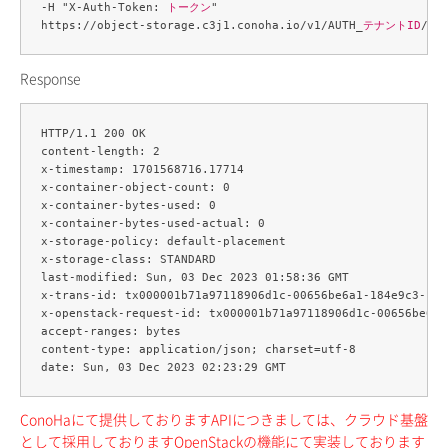
-H "X-Auth-Token: 
トークン
" 

https://object-storage.c3j1.conoha.io/v1/AUTH_
テナントID
/
コ
Response
HTTP/1.1 200 OK

content-length: 2

x-timestamp: 1701568716.17714

x-container-object-count: 0

x-container-bytes-used: 0

x-container-bytes-used-actual: 0

x-storage-policy: default-placement

x-storage-class: STANDARD

last-modified: Sun, 03 Dec 2023 01:58:36 GMT

x-trans-id: tx000001b71a97118906d1c-00656be6a1-184e9c3-c3j1
x-openstack-request-id: tx000001b71a97118906d1c-00656be6a1
accept-ranges: bytes

content-type: application/json; charset=utf-8

ConoHaにて提供しておりますAPIにつきましては、クラウド基盤
として採用しておりますOpenStackの機能にて実装しております