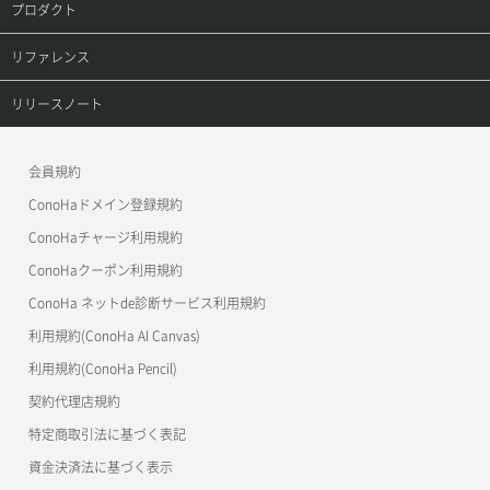
プロダクト
ポートデタッチ
レコード詳細取得
プロダクトトップ
リファレンス
ボリュームアタッチ
ConoHa VPS(Ver.3.0)
リファレンストップ
リリースノート
ボリュームデタッチ
ConoHa VPS(Ver.2.0)
公開API(ConoHa VPS Ver.3.0)
リリースノートトップ
会員規約
ConoHa for GAME
MCP Server
ConoHaドメイン登録規約
OpenStack CLI
ConoHaチャージ利用規約
ConoHaクーポン利用規約
Terraform
ConoHa ネットde診断サービス利用規約
s3cmd
利用規約(ConoHa AI Canvas)
S3Proxy
利用規約(ConoHa Pencil)
公開API(ConoHa VPS Ver.2.0)
契約代理店規約
特定商取引法に基づく表記
資金決済法に基づく表示