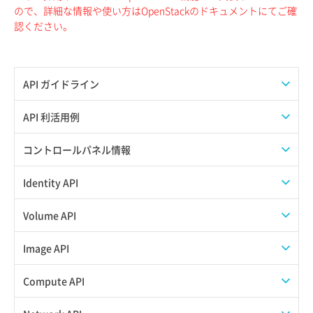
ので、詳細な情報や使い方はOpenStackのドキュメントにてご確
認ください。
API ガイドライン
APIのご利用について
API 利活用例
APIでAPIサブユーザーを作成する
コントロールパネル情報
APIでVPSにISOイメージを挿入する
APIユーザーを作成する
Identity API
APIでVPSを作成する
API情報を確認する
Credential一覧取得
Volume API
Credential作成
スナップショット一覧取得
Image API
Credential削除
スナップショット作成
ISOイメージアップロード
Compute API
Credential詳細取得
スナップショット削除
ISOイメージ作成
ISOイメージ挿入/排出