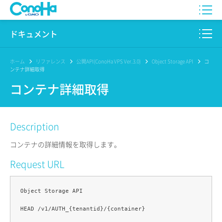
WING
ドキュメント
VPS
このサイトについて
ホーム
リファレンス
公開API(ConoHa VPS Ver.3.0)
Object Storage API
コ
ンテナ詳細取得
for GAME
プロダクト
コンテナ詳細取得
AI Canvas
リファレンス
Description
Pencil
リリースノート
コンテナの詳細情報を取得します。
サービス一覧
Request URL
サポート
Object Storage API

ログイン