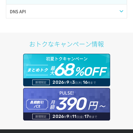
サーバー再構築（OS再インストール）
ポート作成（ローカルネットワーク用）
リスナー詳細取得
DNS API
サーバー利用状況グラフ（CPU）
ポート作成（追加IP用）
ロードバランサー一覧取得
ドメイン一覧取得
サーバー利用状況グラフ（ディスクIO）
ポート削除
ロードバランサー削除
ドメイン情報削除
おトクなキャンペーン情報
サーバー利用状況グラフ（トラフィック）
ポート更新
ロードバランサー更新
ドメイン情報更新
初夏トクキャンペーン
サーバー削除
ポート詳細取得
ロードバランサー詳細取得
68
ドメイン情報登録
最
%OFF
まとめトク
大
サーバー操作（起動/停止/再起動/強制停止）
ロードバランサー追加
ドメイン詳細取得
2026
9
3
16
期間限定
年
月
日(木)
時まで
サーバー設定切替
レコード一覧取得
PULSE!
390
サーバー詳細一覧取得
円～
月
長期割引
レコード作成
額
パス
サーバー詳細取得
レコード削除
2026
9
11
17
期間限定
年
月
日(金)
時まで
ポートアタッチ
レコード更新