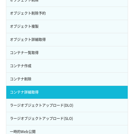
ロールにパーミッションを紐づけ
ボリューム一覧取得
サーバーに紐づくアドレス取得（ネットワーク指定）
セキュリティグループ一覧取得
ヘルスモニタ詳細取得
オブジェクト削除予約
ロール一覧取得
ボリューム作成
サーバーに紐づくセキュリティグループ取得
セキュリティグループ作成
メンバー一覧
オブジェクト複製
ロール作成
ボリューム削除
サーバープラン一覧取得
セキュリティグループ削除
メンバー削除
オブジェクト詳細取得
ロール削除
ボリューム更新
サーバープラン変更
セキュリティグループ更新
メンバー更新
コンテナ一覧取得
ロール更新
ボリューム詳細一覧取得
サーバープラン詳細一覧取得
セキュリティグループ詳細取得
メンバー詳細取得
コンテナ作成
ロール詳細取得
ボリューム詳細取得
サーバープラン詳細取得
ネットワーク一覧取得
メンバー追加
コンテナ削除
自動バックアップ有効化
サーバーメタデータ取得
ネットワーク作成（ローカルネットワーク用）
リスナー一覧取得
コンテナ詳細取得
自動バックアップ無効化
サーバーメタデータ更新（ネームタグ変更）
ネットワーク削除（ローカルネットワーク用）
リスナー作成
ラージオブジェクトアップロード(DLO)
サーバー一覧取得
ネットワーク詳細取得
リスナー削除
ラージオブジェクトアップロード(SLO)
サーバー作成
ポート一覧取得
リスナー更新
一時的Web公開