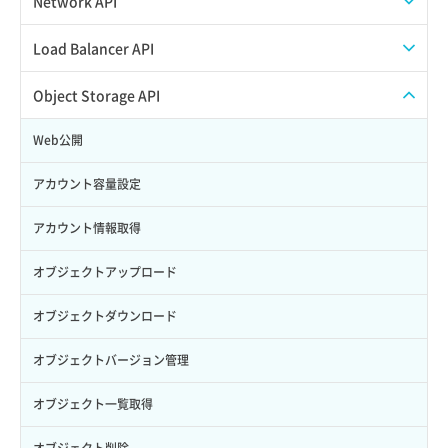
Network API
サブユーザーからロールを紐づけ解除
スナップショット復元
イメージ一覧取得
SSHキーペア一覧取得
QoSポリシー一覧取得
Load Balancer API
サブユーザーにロールを紐づけ
スナップショット詳細一覧取得
イメージ保存使用量取得
SSHキーペア作成
QoSポリシー詳細取得
プール一覧取得
Object Storage API
サブユーザー一覧取得
スナップショット詳細取得（アイテム指定）
イメージ保存容量取得
SSHキーペア削除
サブネット一覧取得
プール作成
Web公開
サブユーザー作成
バックアップリストア
イメージ保存容量変更
SSHキーペア詳細取得
サブネット作成（ローカルネットワーク用）
プール削除
アカウント容量設定
サブユーザー削除
バックアップ一覧取得
イメージ削除
アタッチ済みポート一覧取得
サブネット削除（ローカルネットワーク用）
プール更新
アカウント情報取得
サブユーザー更新
バックアップ詳細一覧取得
イメージ詳細取得
アタッチ済みポート詳細取得
サブネット詳細取得
プール詳細取得
オブジェクトアップロード
サブユーザー詳細取得
バックアップ詳細取得
アタッチ済みボリューム一覧
セキュリティグループ ルール一覧取得
ヘルスモニタ一覧取得
オブジェクトダウンロード
トークン発行
ボリュームイメージ保存
アタッチ済みボリューム詳細取得
セキュリティグループ ルール作成
ヘルスモニタ作成
オブジェクトバージョン管理
パーミッション一覧取得
ボリュームタイプ一覧取得
コンソールURL発行
セキュリティグループ ルール削除
ヘルスモニタ削除
オブジェクト一覧取得
ロールからパーミッションを紐づけ解除
ボリュームタイプ詳細取得
サーバーに紐づくアドレス取得
セキュリティグループ ルール詳細取得
ヘルスモニタ更新
オブジェクト削除