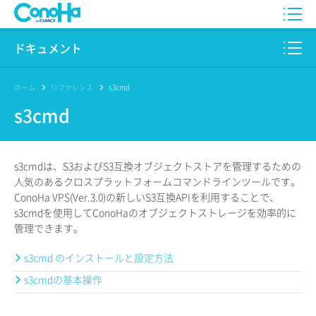
WING
ドキュメント
VPS
このサイトについて
ホーム
リファレンス
s3cmd
s3cmd
for GAME
プロダクト
AI Canvas
リファレンス
s3cmdは、S3およびS3互換オブジェクトストアを管理するための
Pencil
人気のあるクロスプラットフォームコマンドラインツールです。
リリースノート
ConoHa VPS(Ver.3.0)の新しいS3互換APIを利用することで、
s3cmdを使用してConoHaのオブジェクトストレージを効率的に
サービス一覧
管理できます。
サポート
s3cmd のインストールと設定方法
s3cmdの基本操作
ログイン