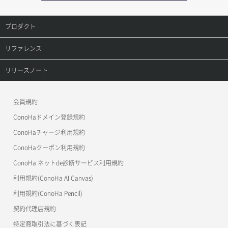
プロダクト
プロダクトトップ
リファレンス
ConoHa VPS(Ver.3.0)
リファレンストップ
リリースノート
ConoHa VPS(Ver.2.0)
公開API(ConoHa VPS Ver.3.0)
リリースノートトップ
会員規約
ConoHa for GAME
MCP Server
ConoHaドメイン登録規約
OpenStack CLI
ConoHaチャージ利用規約
ConoHaクーポン利用規約
Terraform
ConoHa ネットde診断サービス利用規約
s3cmd
利用規約(ConoHa AI Canvas)
S3Proxy
利用規約(ConoHa Pencil)
公開API(ConoHa VPS Ver.2.0)
契約代理店規約
特定商取引法に基づく表記