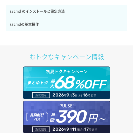
s3cmd のインストールと設定方法
s3cmdの基本操作
おトクなキャンペーン情報
初夏トクキャンペーン
68
最
%OFF
まとめトク
大
2026
9
3
16
期間限定
年
月
日(木)
時まで
PULSE!
390
円～
月
長期割引
額
パス
2026
9
11
17
期間限定
年
月
日(金)
時まで