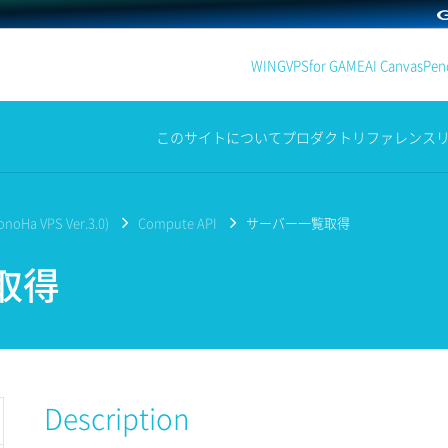
WING
VPS
for GAME
AI Canvas
Penc
このサイトについて
プロダクト
リファレンス
noHa VPS Ver.3.0)
Compute API
サーバー一覧取得
取得
Description