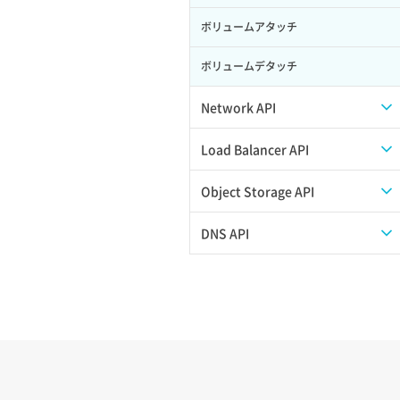
ボリュームアタッチ
ボリュームデタッチ
Network API
QoSポリシー一覧取得
Load Balancer API
QoSポリシー詳細取得
プール一覧取得
Object Storage API
サブネット一覧取得
プール作成
Web公開
DNS API
サブネット作成（ローカルネットワー
プール削除
アカウント容量設定
ドメイン一覧取得
ク用）
プール更新
アカウント情報取得
ドメイン情報削除
サブネット削除（ローカルネットワー
ク用）
プール詳細取得
オブジェクトアップロード
ドメイン情報更新
サブネット詳細取得
ヘルスモニタ一覧取得
オブジェクトダウンロード
ドメイン情報登録