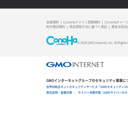
ネットワーク作成（ローカルネットワ
リスナー作成
ラージオブジェクトアップロード(DLO)
ーク用）
リスナー削除
ラージオブジェクトアップロード(SLO)
ネットワーク削除（ローカルネットワ
会員規約
ConoHaドメイン登録規約
ConoHaチャ
ーク用）
約代理店規約
特定商取引法に基づく表記
資金決済法
リスナー更新
一時的Web公開
ネットワーク詳細取得
© 2026 GMO Internet, Inc. All Rights
リスナー詳細取得
ポート一覧取得
ロードバランサー一覧取得
ポート作成（ローカルネットワーク
ロードバランサー削除
用）
GMOインターネットグループのセキュリティ事業に
ロードバランサー更新
ポート作成（追加IP用）
世界初総合ネットセキュリティサービス「GMOセキュリティ24
実在証明・盗聴対策
サイバー攻撃対策（GMOサイバーセキュ
ロードバランサー詳細取得
ポート削除
ロードバランサー追加
ポート更新
ポート詳細取得