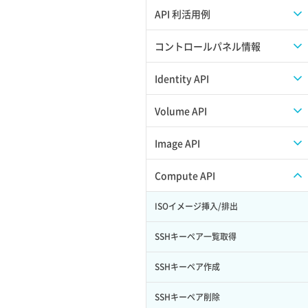
APIのご利用について
API 利活用例
APIでAPIサブユーザーを作成する
コントロールパネル情報
APIでVPSにISOイメージを挿入する
APIユーザーを作成する
Identity API
APIでVPSを作成する
API情報を確認する
Credential一覧取得
Volume API
Credential作成
スナップショット一覧取得
Image API
Credential削除
スナップショット作成
ISOイメージアップロード
Compute API
Credential詳細取得
スナップショット削除
ISOイメージ作成
ISOイメージ挿入/排出
サブユーザーからロールを紐づけ解除
スナップショット復元
イメージ一覧取得
SSHキーペア一覧取得
サブユーザーにロールを紐づけ
スナップショット詳細一覧取得
イメージ保存使用量取得
SSHキーペア作成
サブユーザー一覧取得
スナップショット詳細取得（アイテム
イメージ保存容量取得
SSHキーペア削除
指定）