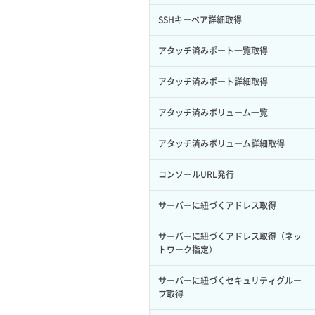
サブユーザー作成
イメージ保存容量変更
SSHキーペア詳細取得
バックアップリストア
サブユーザー削除
イメージ削除
アタッチ済みポート一覧取得
バックアップ一覧取得
サブユーザー更新
イメージ詳細取得
アタッチ済みポート詳細取得
バックアップ詳細一覧取得
サブユーザー詳細取得
アタッチ済みボリューム一覧
バックアップ詳細取得
トークン発行
アタッチ済みボリューム詳細取得
ボリュームイメージ保存
パーミッション一覧取得
コンソールURL発行
ボリュームタイプ一覧取得
ロールからパーミッションを紐づけ解
サーバーに紐づくアドレス取得
除
ボリュームタイプ詳細取得
サーバーに紐づくアドレス取得（ネッ
ロールにパーミッションを紐づけ
ボリューム一覧取得
トワーク指定）
ロール一覧取得
ボリューム作成
サーバーに紐づくセキュリティグルー
プ取得
ロール作成
ボリューム削除