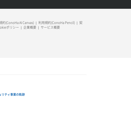
約(ConoHa AI Canvas)
利用規約(ConoHa Pencil)
契
ookieポリシー
企業概要
サービス概要
ュリティ事業の軌跡