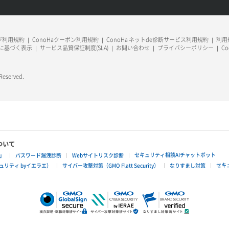
ージ利用規約
ConoHaクーポン利用規約
ConoHa ネットde診断サービス利用規約
利用規
に基づく表示
サービス品質保証制度(SLA)
お問い合わせ
プライバシーポリシー
C
 Reserved.
ついて
セキュリティ相談AIチャットボット
」
パスワード漏洩診断
Webサイトリスク診断
セキ
リティ byイエラエ）
サイバー攻撃対策（GMO Flatt Security）
なりすまし対策