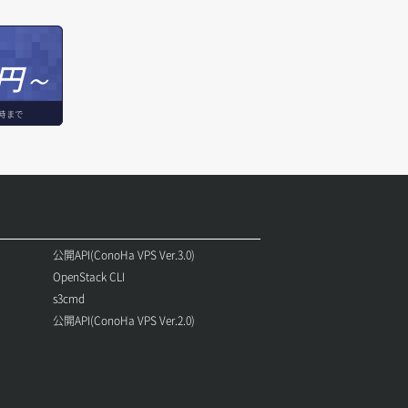
円～
時まで
公開API(ConoHa VPS Ver.3.0)
OpenStack CLI
s3cmd
公開API(ConoHa VPS Ver.2.0)