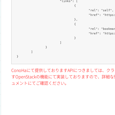
			"links": [

				{

					"rel": "self",

					"href": "https://compute.c3j1.conoha.io/v2.1/servers/8d9d4a0c-4d69-4315-908e-bfaf28e73803"

				},

				{

					"rel": "bookmark",

					"href": "https://compute.c3j1.conoha.io/servers/8d9d4a0c-4d69-4315-908e-bfaf28e73803"

				}

			]

		}

	]

ConoHaにて提供しておりますAPIにつきましては、
すOpenStackの機能にて実装しておりますので、詳細な情
ュメントにてご確認ください。