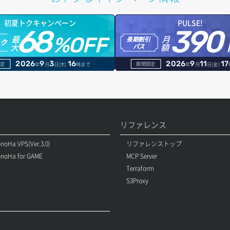
初夏トクキャンペーン
PULSE!
68
390
最
月
%OFF
長期割引
トク
大
額
パス
2026
9
3
16
2026
9
11
17
定
期間限定
年
月
日(木)
時まで
年
月
日(金)
リファレンス
noHa VPS(Ver.3.0)
リファレンストップ
noHa for GAME
MCP Server
Terraform
S3Proxy