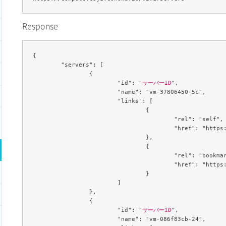
Response
{

	"servers": [

		{

			"id": "
サーバーID
",

			"name": "vm-37806450-5c",

			"links": [

				{

					"rel": "self",

					"href": "https://compute.c3j1.conoha.io/v2.1/servers/268c3fbc-e0b1-48f2-b614-4682d1ba6021"

				},

				{

					"rel": "bookmark",

					"href": "https://compute.c3j1.conoha.io/servers/268c3fbc-e0b1-48f2-b614-4682d1ba6021"

				}

			]

		},

		{

			"id": "
サーバーID
",

			"name": "vm-086f83cb-24",
