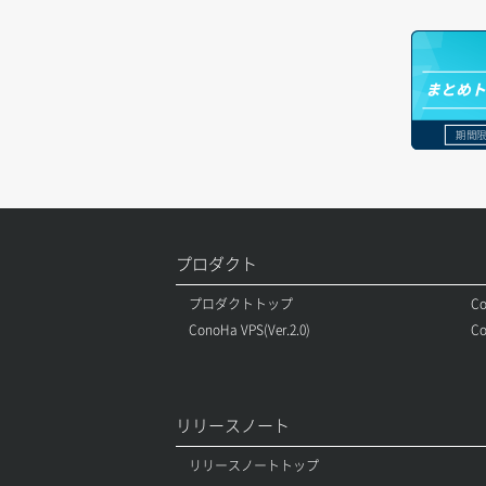
セキュリティグループ ルール一覧取得
ヘルスモニタ作成
オブジェクトバージョン管理
ドメイン詳細取得
セキュリティグループ ルール作成
ヘルスモニタ削除
オブジェクト一覧取得
レコード一覧取得
まとめ
セキュリティグループ ルール削除
ヘルスモニタ更新
オブジェクト削除
レコード作成
期間限
セキュリティグループ ルール詳細取得
ヘルスモニタ詳細取得
オブジェクト削除予約
レコード削除
セキュリティグループ一覧取得
メンバー一覧
オブジェクト複製
レコード更新
セキュリティグループ作成
プロダクト
メンバー削除
オブジェクト詳細取得
レコード詳細取得
プロダクトトップ
Co
セキュリティグループ削除
メンバー更新
コンテナ一覧取得
ConoHa VPS(Ver.2.0)
Co
セキュリティグループ更新
メンバー詳細取得
コンテナ作成
セキュリティグループ詳細取得
メンバー追加
コンテナ削除
リリースノート
ネットワーク一覧取得
リスナー一覧取得
コンテナ詳細取得
リリースノートトップ