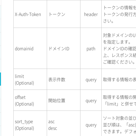
トークンの情報
X-Auth-Token
トークン
header
トークンの発行
さい。
対象ドメインのU
を指定します。
domainid
ドメインID
path
ドメインIDの確
上、レスポンス結
ご確認ください
limit
表示件数
query
取得する情報の
(Optional)
offset
取得する情報の
開始位置
query
(Optional)
「limit」と併
ソート対象の並
sort_type
asc
query
並び順は、「asc(
(Optional)
desc
できます。デフォ