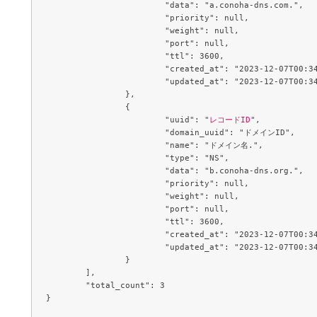
			"data": "a.conoha-dns.com.",

			"priority": null,

			"weight": null,

			"port": null,

			"ttl": 3600,

			"created_at": "2023-12-07T00:34:09Z",

			"updated_at": "2023-12-07T00:34:09Z"

		},

		{

			"uuid": "
レコードID
",

			"domain_uuid": "ドメインID",

			"name": "ドメイン名.",

			"type": "NS",

			"data": "b.conoha-dns.org.",

			"priority": null,

			"weight": null,

			"port": null,

			"ttl": 3600,

			"created_at": "2023-12-07T00:34:09Z",

			"updated_at": "2023-12-07T00:34:09Z"

		}

	],

	"total_count": 3
