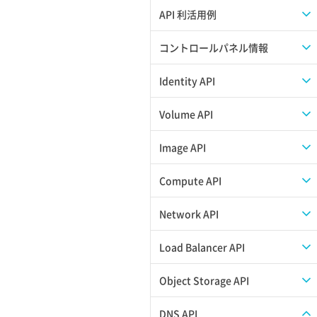
APIのご利用について
API 利活用例
APIでAPIサブユーザーを作成する
コントロールパネル情報
APIでVPSにISOイメージを挿入する
APIユーザーを作成する
Identity API
APIでVPSを作成する
API情報を確認する
Credential一覧取得
Volume API
Credential作成
スナップショット一覧取得
Image API
Credential削除
スナップショット作成
ISOイメージアップロード
Compute API
Credential詳細取得
スナップショット削除
ISOイメージ作成
ISOイメージ挿入/排出
Network API
サブユーザーからロールを紐づけ解除
スナップショット復元
イメージ一覧取得
SSHキーペア一覧取得
QoSポリシー一覧取得
Load Balancer API
サブユーザーにロールを紐づけ
スナップショット詳細一覧取得
イメージ保存使用量取得
SSHキーペア作成
QoSポリシー詳細取得
プール一覧取得
Object Storage API
サブユーザー一覧取得
スナップショット詳細取得（アイテム
イメージ保存容量取得
SSHキーペア削除
サブネット一覧取得
プール作成
Web公開
DNS API
指定）