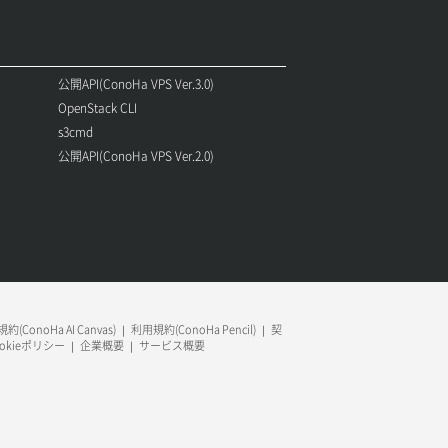
公開API(ConoHa VPS Ver.3.0)
OpenStack CLI
s3cmd
公開API(ConoHa VPS Ver.2.0)
約(ConoHa AI Canvas)
利用規約(ConoHa Pencil)
契
ookieポリシー
企業概要
サービス概要