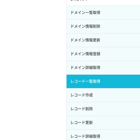
サブユーザー作成
イメージ保存容量変更
SSHキーペア詳細取得
サブネット作成（ローカルネットワー
プール削除
アカウント容量設定
ドメイン一覧取得
バックアップリストア
ク用）
サブユーザー削除
イメージ削除
アタッチ済みポート一覧取得
プール更新
アカウント情報取得
ドメイン情報削除
バックアップ一覧取得
サブネット削除（ローカルネットワー
サブユーザー更新
イメージ詳細取得
ク用）
アタッチ済みポート詳細取得
プール詳細取得
オブジェクトアップロード
ドメイン情報更新
バックアップ詳細一覧取得
サブユーザー詳細取得
サブネット詳細取得
アタッチ済みボリューム一覧
ヘルスモニタ一覧取得
オブジェクトダウンロード
ドメイン情報登録
バックアップ詳細取得
トークン発行
セキュリティグループ ルール一覧取得
アタッチ済みボリューム詳細取得
ヘルスモニタ作成
オブジェクトバージョン管理
ドメイン詳細取得
ボリュームイメージ保存
パーミッション一覧取得
セキュリティグループ ルール作成
コンソールURL発行
ヘルスモニタ削除
オブジェクト一覧取得
レコード一覧取得
ボリュームタイプ一覧取得
ロールからパーミッションを紐づけ解
セキュリティグループ ルール削除
サーバーに紐づくアドレス取得
ヘルスモニタ更新
オブジェクト削除
除
レコード作成
ボリュームタイプ詳細取得
セキュリティグループ ルール詳細取得
サーバーに紐づくアドレス取得（ネッ
ヘルスモニタ詳細取得
オブジェクト削除予約
ロールにパーミッションを紐づけ
レコード削除
ボリューム一覧取得
トワーク指定）
セキュリティグループ一覧取得
メンバー一覧
オブジェクト複製
ロール一覧取得
レコード更新
ボリューム作成
サーバーに紐づくセキュリティグルー
プ取得
セキュリティグループ作成
メンバー削除
オブジェクト詳細取得
ロール作成
レコード詳細取得
ボリューム削除