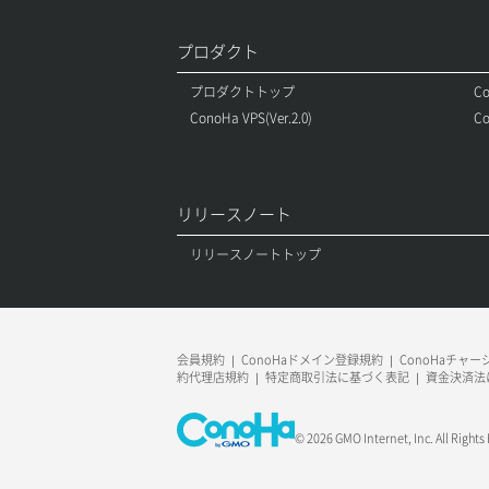
プロダクト
プロダクトトップ
Co
ConoHa VPS(Ver.2.0)
Co
リリースノート
リリースノートトップ
会員規約
ConoHaドメイン登録規約
ConoHaチャ
約代理店規約
特定商取引法に基づく表記
資金決済法
© 2026 GMO Internet, Inc. All Rights