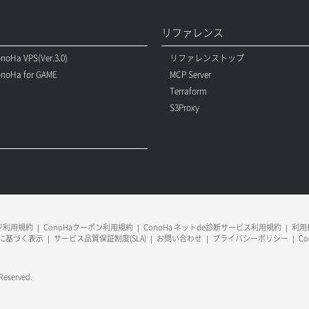
リファレンス
noHa VPS(Ver.3.0)
リファレンストップ
noHa for GAME
MCP Server
Terraform
S3Proxy
ージ利用規約
ConoHaクーポン利用規約
ConoHa ネットde診断サービス利用規約
利用規
に基づく表示
サービス品質保証制度(SLA)
お問い合わせ
プライバシーポリシー
C
 Reserved.