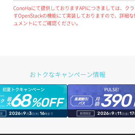
ConoHaにて提供しておりますAPIにつきましては、
すOpenStackの機能にて実装しておりますので、詳細な情
ュメントにてご確認ください。
おトクなキャンペーン情報
初夏トクキャンペーン
PULSE!
68
390
最
月
%OFF
長期割引
トク
大
額
パス
2026
9
3
16
2026
9
11
17
定
期間限定
年
月
日(木)
時まで
年
月
日(金)