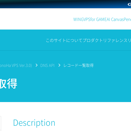
WING
VPS
for GAME
AI Canvas
Penc
このサイトについて
プロダクト
リファレンス
noHa VPS Ver.3.0)
DNS API
レコード一覧取得
取得
Description