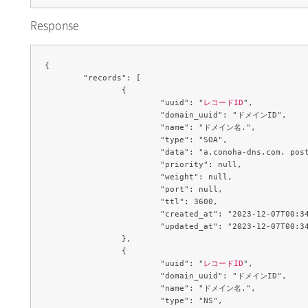
Response
{

	"records": [

		{

			"uuid": "
レコードID
",

			"domain_uuid": "ドメインID",

			"name": "ドメイン名.",

			"type": "SOA",

			"data": "a.conoha-dns.com. postmaster.example.org. 1701909248 3600 600 86400 3600",

			"priority": null,

			"weight": null,

			"port": null,

			"ttl": 3600,

			"created_at": "2023-12-07T00:34:09Z",

			"updated_at": "2023-12-07T00:34:09Z"

		},

		{

			"uuid": "
レコードID
",

			"domain_uuid": "ドメインID",

			"name": "ドメイン名.",

			"type": "NS",
