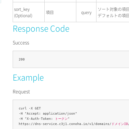
sort_key
ソート対象の項
項目
query
(Optional)
デフォルトの項目は
Response Code
Success
Example
Request
curl -X GET 

-H "Accept: application/json" 

-H "X-Auth-Token: 
トークン
" 

https://dns-service.c3j1.conoha.io/v1/domains/
ドメインID