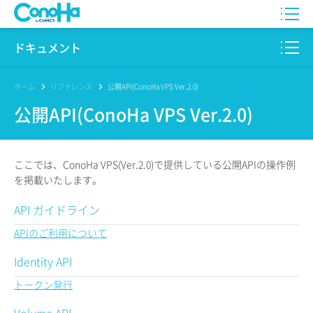
WING
ドキュメント
VPS
このサイトについて
ホーム
リファレンス
公開API(ConoHa VPS Ver.2.0)
公開API(ConoHa VPS Ver.2.0)
for GAME
プロダクト
AI Canvas
リファレンス
ここでは、ConoHa VPS(Ver.2.0)で提供している公開APIの操作例
Pencil
を掲載いたします。
リリースノート
API ガイドライン
サービス一覧
APIのご利用について
サポート
Identity API
ログイン
トークン発行