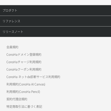
VM削除
VIP詳細取得
コンテナ詳細取得
請求データ詳細取得
レコード更新
DBユーザー一覧取得
プロダクト
VM操作（起動/停止/再起動/強制停止）
VIP追加
コンテナ追加
レコード詳細取得
DBユーザー削除
プロダクトトップ
リファレンス
VM設定変更
サブネット一覧取得
ラージオブジェクトアップロード（DLO）
レコード追加
DBユーザー更新
ConoHa VPS(Ver.3.0)
リファレンストップ
リリースノート
VM詳細一覧取得
サブネット削除
ラージオブジェクトアップロード（SLO）
DBユーザー詳細取得
ConoHa VPS(Ver.2.0)
公開API(ConoHa VPS Ver.3.0)
リリースノートトップ
VM詳細取得
サブネット詳細取得
一時的Web公開
会員規約
DBユーザー追加
ConoHa for GAME
MCP Server
ConoHaドメイン登録規約
VM追加
サブネット追加（ローカルネットワーク）
DB一覧取得
OpenStack CLI
ConoHaチャージ利用規約
VPS利用状況グラフ（CPU）
サブネット追加（ロードバランサー）
ConoHaクーポン利用規約
Terraform
DB削除
ConoHa ネットde診断サービス利用規約
VPS利用状況グラフ（ディスクIO）
サブネット追加（追加IP）
s3cmd
DB更新
利用規約(ConoHa AI Canvas)
VPS利用状況グラフ（トラフィック）
S3Proxy
セキュリティグループ ルール一覧取得
利用規約(ConoHa Pencil)
DB詳細取得
公開API(ConoHa VPS Ver.2.0)
契約代理店規約
アタッチ済みポート一覧取得
セキュリティグループ ルール削除
DB追加
特定商取引法に基づく表記
アタッチ済みポート詳細取得