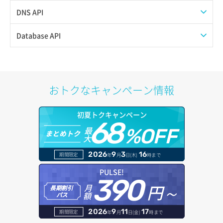
ボリューム詳細一覧取得
イメージメンバー一覧取得
ISOイメージ排出
POOL更新
アカウント容量設定
アイテム一覧取得
DNS API
ボリューム詳細取得
イメージ一覧取得
OS再インストール
POOL詳細取得
アカウント情報取得
アイテム詳細取得
ゾーンファイルインポート
Database API
ボリューム追加
イメージ保存容量取得
VMに紐づくセキュリティグループ取得
POOL追加
オブジェクトアップロード
オブジェクトストレージ利用状況グラフ（リクエスト数）
ゾーンファイルエクスポート
DBサーバーメタデータ更新
イメージ保存容量変更
VMプラン一覧取得
REAL（member）一覧取得
オブジェクトダウンロード
オブジェクトストレージ利用状況グラフ（使用容量）
ドメイン一覧表示
DBサーバー一覧取得
おトクなキャンペーン情報
イメージ削除
VMプラン詳細一覧取得
REAL（member）削除
オブジェクトバージョン管理
入金サマリー取得
ドメイン情報削除
DBサーバー削除
初夏トクキャンペーン
イメージ詳細取得
VMプラン詳細取得
REAL（member）更新
オブジェクト削除
入金履歴取得
68
ドメイン情報更新
DBサーバー容量取得
最
%OFF
まとめトク
大
VMメタデータ更新
REAL（member）詳細取得
オブジェクト削除予約
告知一覧取得
ドメイン情報登録
DBサーバー容量変更
2026
9
3
16
期間限定
年
月
日(木)
時まで
VMメタデータ詳細取得
REAL（member）追加
オブジェクト複製
告知詳細取得
ドメイン詳細取得
DBサーバー更新
PULSE!
390
VMリサイズ
VIP一覧取得
オブジェクト詳細取得
円～
月
告知閲覧ステータス変更
レコード一覧取得
長期割引
DBサーバー詳細取得
額
パス
VM一覧取得
VIP削除
コンテナ削除
請求データ一覧取得
レコード削除
DBサーバー追加
2026
9
11
17
期間限定
年
月
日(金)
時まで