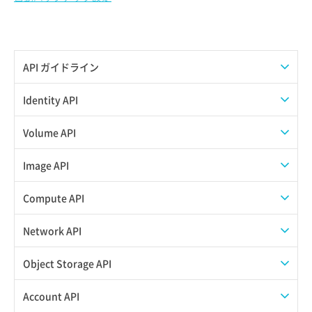
API ガイドライン
APIのご利用について
Identity API
トークン発行
Volume API
イメージ保存（追加SSD）
Image API
ボリュームタイプ一覧取得
イメージコンテナスキーマ情報取得
Compute API
ボリュームタイプ詳細取得
イメージスキーマ情報取得
ISOイメージダウンロード
Network API
ボリューム一覧取得
イメージメンバーコンテナスキーマ情報取得
ISOイメージ一覧取得
POOL一覧取得
Object Storage API
ボリューム削除
イメージメンバースキーマ情報取得
ISOイメージ挿入
POOL削除
Web公開
Account API