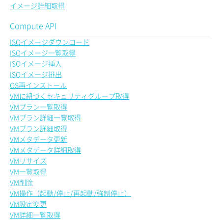
イメージ詳細取得
Compute API
ISOイメージダウンロード
ISOイメージ一覧取得
ISOイメージ挿入
ISOイメージ排出
OS再インストール
VMに紐づくセキュリティグループ取得
VMプラン一覧取得
VMプラン詳細一覧取得
VMプラン詳細取得
VMメタデータ更新
VMメタデータ詳細取得
VMリサイズ
VM一覧取得
VM削除
VM操作（起動/停止/再起動/強制停止）
VM設定変更
VM詳細一覧取得