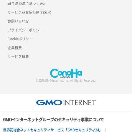
セキュリティグループ ルール詳細取得
資金決済法に基づく表示
バックアップリストア（DB）
アタッチ済みボリューム一覧
サービス品質保証制度(SLA)
セキュリティグループ ルール追加
バックアップ一覧取得
お問い合わせ
アタッチ済みボリューム詳細取得
セキュリティグループ一覧取得
接続許可DBユーザー一覧取得
プライバシーポリシー
イメージ一覧取得（nova）
Cookieポリシー
セキュリティグループ削除
接続許可DBユーザー設定
企業概要
イメージ保存（バックアップ）
セキュリティグループ更新
接続許可DBユーザー設定解除
サービス概要
イメージ保存（ローカルディスク）
セキュリティグループ詳細取得
自動バックアップ設定
イメージ詳細一覧取得（nova）
セキュリティグループ追加
© 2026 GMO Internet, Inc. All Rights Reserved.
イメージ詳細取得（nova）
ネットワーク一覧取得
キーペア一覧取得
ネットワーク削除（ローカルネットワーク）
キーペア削除
ネットワーク詳細取得
GMOインターネットグループのセキュリティ事業について
キーペア詳細取得
ネットワーク追加（ローカルネットワーク）
世界初総合ネットセキュリティサービス「GMOセキュリティ24」