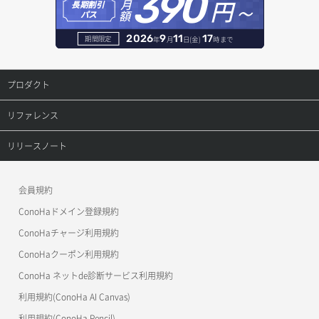
390
セキュリティグループ ルール詳細取得
円～
月
ヘルスモニタ更新
オブジェクト削除
長期割引
レコード作成
額
パス
ロールにパーミッションを紐づけ
ボリューム一覧取得
サーバーに紐づくアドレス取得（ネットワーク指定）
セキュリティグループ一覧取得
ヘルスモニタ詳細取得
オブジェクト削除予約
レコード削除
2026
9
11
17
期間限定
年
月
日(金)
時まで
ロール一覧取得
ボリューム作成
サーバーに紐づくセキュリティグループ取得
セキュリティグループ作成
メンバー一覧
オブジェクト複製
レコード更新
プロダクト
ロール作成
ボリューム削除
サーバープラン一覧取得
セキュリティグループ削除
メンバー削除
オブジェクト詳細取得
レコード詳細取得
プロダクトトップ
リファレンス
ロール削除
ボリューム更新
サーバープラン変更
セキュリティグループ更新
メンバー更新
コンテナ一覧取得
ConoHa VPS(Ver.3.0)
リファレンストップ
リリースノート
ロール更新
ボリューム詳細一覧取得
サーバープラン詳細一覧取得
セキュリティグループ詳細取得
メンバー詳細取得
コンテナ作成
ConoHa VPS(Ver.2.0)
公開API(ConoHa VPS Ver.3.0)
リリースノートトップ
ロール詳細取得
ボリューム詳細取得
サーバープラン詳細取得
ネットワーク一覧取得
会員規約
メンバー追加
コンテナ削除
ConoHa for GAME
MCP Server
ConoHaドメイン登録規約
自動バックアップ有効化
サーバーメタデータ取得
ネットワーク作成（ローカルネットワーク用）
リスナー一覧取得
コンテナ詳細取得
OpenStack CLI
ConoHaチャージ利用規約
自動バックアップ無効化
サーバーメタデータ更新（ネームタグ変更）
ネットワーク削除（ローカルネットワーク用）
リスナー作成
ConoHaクーポン利用規約
Terraform
ラージオブジェクトアップロード(DLO)
ConoHa ネットde診断サービス利用規約
サーバー一覧取得
ネットワーク詳細取得
s3cmd
リスナー削除
ラージオブジェクトアップロード(SLO)
利用規約(ConoHa AI Canvas)
S3Proxy
サーバー作成
ポート一覧取得
リスナー更新
一時的Web公開
利用規約(ConoHa Pencil)