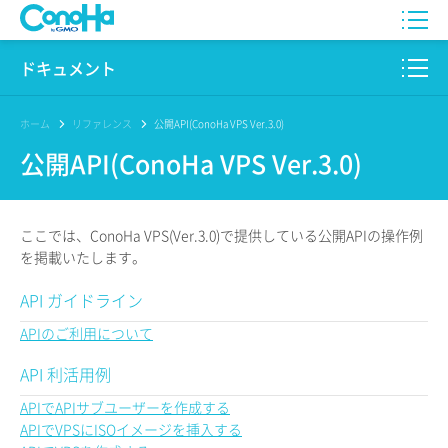
WING
ドキュメント
VPS
このサイトについて
ホーム
リファレンス
公開API(ConoHa VPS Ver.3.0)
公開API(ConoHa VPS Ver.3.0)
for GAME
プロダクト
AI Canvas
リファレンス
ここでは、ConoHa VPS(Ver.3.0)で提供している公開APIの操作例
Pencil
を掲載いたします。
リリースノート
API ガイドライン
サービス一覧
APIのご利用について
サポート
API 利活用例
ログイン
APIでAPIサブユーザーを作成する
APIでVPSにISOイメージを挿入する