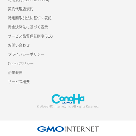
公開API(ConoHa VPS Ver.2.0)
契約代理店規約
サーバー再構築（OS再インストール）
ポート作成（ローカルネットワーク用）
リスナー詳細取得
特定商取引法に基づく表記
サーバー利用状況グラフ（CPU）
ポート作成（追加IP用）
ロードバランサー一覧取得
資金決済法に基づく表示
サービス品質保証制度(SLA)
サーバー利用状況グラフ（ディスクIO）
ポート削除
ロードバランサー削除
お問い合わせ
サーバー利用状況グラフ（トラフィック）
ポート更新
ロードバランサー更新
プライバシーポリシー
Cookieポリシー
サーバー削除
ポート詳細取得
ロードバランサー詳細取得
企業概要
サーバー操作（起動/停止/再起動/強制停止）
ロードバランサー追加
サービス概要
サーバー設定切替
サーバー詳細一覧取得
© 2026 GMO Internet, Inc. All Rights Reserved.
サーバー詳細取得
ポートアタッチ