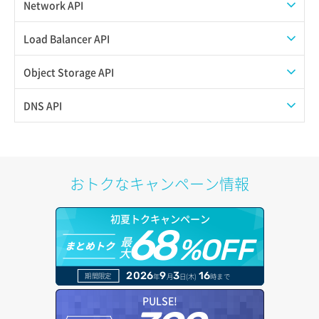
ISOイメージ作成
ISOイメージ挿入/排出
Network API
サブユーザーからロールを紐づけ解除
スナップショット復元
イメージ一覧取得
SSHキーペア一覧取得
QoSポリシー一覧取得
Load Balancer API
サブユーザーにロールを紐づけ
スナップショット詳細一覧取得
イメージ保存使用量取得
SSHキーペア作成
QoSポリシー詳細取得
プール一覧取得
Object Storage API
サブユーザー一覧取得
スナップショット詳細取得（アイテム指定）
イメージ保存容量取得
SSHキーペア削除
サブネット一覧取得
プール作成
Web公開
DNS API
サブユーザー作成
バックアップリストア
イメージ保存容量変更
SSHキーペア詳細取得
サブネット作成（ローカルネットワーク用）
プール削除
アカウント容量設定
ドメイン一覧取得
サブユーザー削除
バックアップ一覧取得
イメージ削除
アタッチ済みポート一覧取得
サブネット削除（ローカルネットワーク用）
プール更新
アカウント情報取得
ドメイン情報削除
おトクなキャンペーン情報
サブユーザー更新
バックアップ詳細一覧取得
イメージ詳細取得
アタッチ済みポート詳細取得
サブネット詳細取得
プール詳細取得
オブジェクトアップロード
ドメイン情報更新
サブユーザー詳細取得
初夏トクキャンペーン
バックアップ詳細取得
アタッチ済みボリューム一覧
セキュリティグループ ルール一覧取得
ヘルスモニタ一覧取得
68
オブジェクトダウンロード
ドメイン情報登録
最
%OFF
まとめトク
トークン発行
ボリュームイメージ保存
大
アタッチ済みボリューム詳細取得
セキュリティグループ ルール作成
ヘルスモニタ作成
オブジェクトバージョン管理
ドメイン詳細取得
2026
9
3
16
期間限定
年
月
日(木)
時まで
パーミッション一覧取得
ボリュームタイプ一覧取得
コンソールURL発行
セキュリティグループ ルール削除
ヘルスモニタ削除
オブジェクト一覧取得
レコード一覧取得
PULSE!
ロールからパーミッションを紐づけ解除
ボリュームタイプ詳細取得
サーバーに紐づくアドレス取得