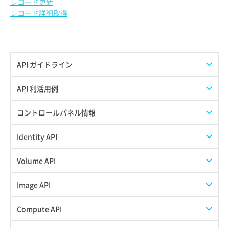
レコード更新
レコード詳細取得
API ガイドライン
APIのご利用について
API 利活用例
APIでAPIサブユーザーを作成する
コントロールパネル情報
APIでVPSにISOイメージを挿入する
APIユーザーを作成する
Identity API
APIでVPSを作成する
API情報を確認する
Credential一覧取得
Volume API
Credential作成
スナップショット一覧取得
Image API
Credential削除
スナップショット作成
ISOイメージアップロード
Compute API
Credential詳細取得
スナップショット削除