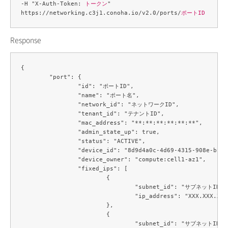
-H "X-Auth-Token: 
トークン
" 

https://networking.c3j1.conoha.io/v2.0/ports/
ポートID
Response
{

	"port": {

		"id": "ポートID",

		"name": "ポート名",

		"network_id": "ネットワークID",

		"tenant_id": "テナントID",

		"mac_address": "**:**:**:**:**:**",

		"admin_state_up": true,

		"status": "ACTIVE",

		"device_id": "8d9d4a0c-4d69-4315-908e-bfaf28e73803",

		"device_owner": "compute:cell1-az1",

		"fixed_ips": [

			{

				"subnet_id": "サブネットID",

				"ip_address": "XXX.XXX.XXX.XXX"

			},

			{

				"subnet_id": "サブネットID",
