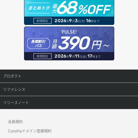
68
オブジェクトダウンロード
ドメイン情報登録
最
%OFF
まとめトク
大
ボリュームデタッチ
ヘルスモニタ作成
オブジェクトバージョン管理
ドメイン詳細取得
2026
9
3
16
期間限定
年
月
日(木)
時まで
ヘルスモニタ削除
オブジェクト一覧取得
レコード一覧取得
PULSE!
390
円～
月
ヘルスモニタ更新
オブジェクト削除
長期割引
レコード作成
額
パス
ヘルスモニタ詳細取得
オブジェクト削除予約
レコード削除
2026
9
11
17
期間限定
年
月
日(金)
時まで
メンバー一覧
オブジェクト複製
レコード更新
プロダクト
メンバー削除
オブジェクト詳細取得
レコード詳細取得
プロダクトトップ
リファレンス
メンバー更新
コンテナ一覧取得
ConoHa VPS(Ver.3.0)
リファレンストップ
リリースノート
メンバー詳細取得
コンテナ作成
ConoHa VPS(Ver.2.0)
公開API(ConoHa VPS Ver.3.0)
リリースノートトップ
会員規約
メンバー追加
コンテナ削除
ConoHa for GAME
MCP Server
ConoHaドメイン登録規約
リスナー一覧取得
コンテナ詳細取得
OpenStack CLI