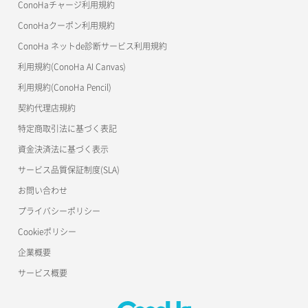
ConoHaチャージ利用規約
リスナー作成
ConoHaクーポン利用規約
Terraform
ラージオブジェクトアップロード(DLO)
ConoHa ネットde診断サービス利用規約
s3cmd
リスナー削除
ラージオブジェクトアップロード(SLO)
利用規約(ConoHa AI Canvas)
S3Proxy
リスナー更新
一時的Web公開
利用規約(ConoHa Pencil)
公開API(ConoHa VPS Ver.2.0)
契約代理店規約
リスナー詳細取得
特定商取引法に基づく表記
ロードバランサー一覧取得
資金決済法に基づく表示
サービス品質保証制度(SLA)
ロードバランサー削除
お問い合わせ
ロードバランサー更新
プライバシーポリシー
Cookieポリシー
ロードバランサー詳細取得
企業概要
ロードバランサー追加
サービス概要