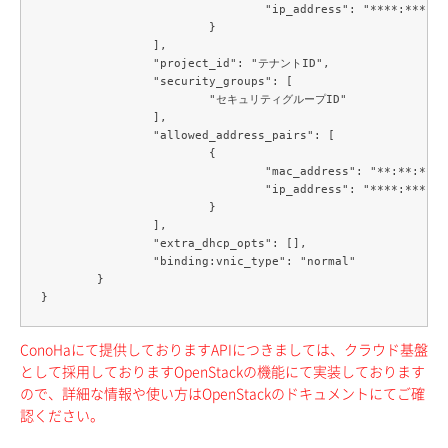
				"ip_address": "****:****:****:****:***:***:***:***"

			}

		],

		"project_id": "テナントID",

		"security_groups": [

			"セキュリティグループID"

		],

		"allowed_address_pairs": [

			{

				"mac_address": "**:**:**:**:**:**",

				"ip_address": "****:****:****:****:***:***:***:***/124"

			}

		],

		"extra_dhcp_opts": [],

		"binding:vnic_type": "normal"

	}

ConoHaにて提供しておりますAPIにつきましては、クラウド基盤
として採用しておりますOpenStackの機能にて実装しております
ので、詳細な情報や使い方はOpenStackのドキュメントにてご確
認ください。