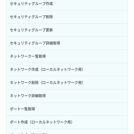
ボリューム作成
サーバーに紐づくセキュリティグループ取得
セキュリティグループ作成
ロール作成
ボリューム削除
サーバープラン一覧取得
セキュリティグループ削除
ロール削除
ボリューム更新
サーバープラン変更
セキュリティグループ更新
ロール更新
ボリューム詳細一覧取得
サーバープラン詳細一覧取得
セキュリティグループ詳細取得
ロール詳細取得
ボリューム詳細取得
サーバープラン詳細取得
ネットワーク一覧取得
自動バックアップ有効化
サーバーメタデータ取得
ネットワーク作成（ローカルネットワーク用）
自動バックアップ無効化
サーバーメタデータ更新（ネームタグ変更）
ネットワーク削除（ローカルネットワーク用）
サーバー一覧取得
ネットワーク詳細取得
サーバー作成
ポート一覧取得
サーバー再構築（OS再インストール）
ポート作成（ローカルネットワーク用）