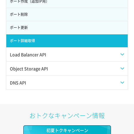
サーバー利用状況グラフ（CPU）
ポート作成（追加IP用）
サーバー利用状況グラフ（ディスクIO）
ポート削除
サーバー利用状況グラフ（トラフィック）
ポート更新
サーバー削除
ポート詳細取得
サーバー操作（起動/停止/再起動/強制停止）
Load Balancer API
サーバー設定切替
プール一覧取得
Object Storage API
サーバー詳細一覧取得
プール作成
Web公開
DNS API
サーバー詳細取得
プール削除
アカウント容量設定
ドメイン一覧取得
ポートアタッチ
プール更新
アカウント情報取得
ドメイン情報削除
おトクなキャンペーン情報
ポートデタッチ
プール詳細取得
オブジェクトアップロード
ドメイン情報更新
初夏トクキャンペーン
ボリュームアタッチ
ヘルスモニタ一覧取得