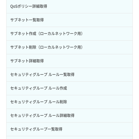
サブユーザーにロールを紐づけ
スナップショット詳細一覧取得
イメージ保存使用量取得
SSHキーペア作成
QoSポリシー詳細取得
サブユーザー一覧取得
スナップショット詳細取得（アイテム指定）
イメージ保存容量取得
SSHキーペア削除
サブネット一覧取得
サブユーザー作成
バックアップリストア
イメージ保存容量変更
SSHキーペア詳細取得
サブネット作成（ローカルネットワーク用）
サブユーザー削除
バックアップ一覧取得
イメージ削除
アタッチ済みポート一覧取得
サブネット削除（ローカルネットワーク用）
サブユーザー更新
バックアップ詳細一覧取得
イメージ詳細取得
アタッチ済みポート詳細取得
サブネット詳細取得
サブユーザー詳細取得
バックアップ詳細取得
アタッチ済みボリューム一覧
セキュリティグループ ルール一覧取得
トークン発行
ボリュームイメージ保存
アタッチ済みボリューム詳細取得
セキュリティグループ ルール作成
パーミッション一覧取得
ボリュームタイプ一覧取得
コンソールURL発行
セキュリティグループ ルール削除
ロールからパーミッションを紐づけ解除
ボリュームタイプ詳細取得
サーバーに紐づくアドレス取得
セキュリティグループ ルール詳細取得
ロールにパーミッションを紐づけ
ボリューム一覧取得
サーバーに紐づくアドレス取得（ネットワーク指定）
セキュリティグループ一覧取得
ロール一覧取得