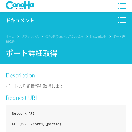
WING
ドキュメント
VPS
このサイトについて
ホーム
リファレンス
公開API(ConoHa VPS Ver.3.0)
Network API
ポート詳
細取得
for GAME
プロダクト
ポート詳細取得
AI Canvas
リファレンス
Description
Pencil
リリースノート
ポートの詳細情報を取得します。
サービス一覧
Request URL
サポート
Network API

ログイン