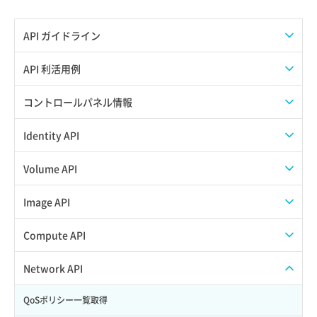
API ガイドライン
APIのご利用について
API 利活用例
APIでAPIサブユーザーを作成する
コントロールパネル情報
APIでVPSにISOイメージを挿入する
APIユーザーを作成する
Identity API
APIでVPSを作成する
API情報を確認する
Credential一覧取得
Volume API
Credential作成
スナップショット一覧取得
Image API
Credential削除
スナップショット作成
ISOイメージアップロード
Compute API
Credential詳細取得
スナップショット削除
ISOイメージ作成
ISOイメージ挿入/排出
Network API
サブユーザーからロールを紐づけ解除
スナップショット復元
イメージ一覧取得
SSHキーペア一覧取得
QoSポリシー一覧取得