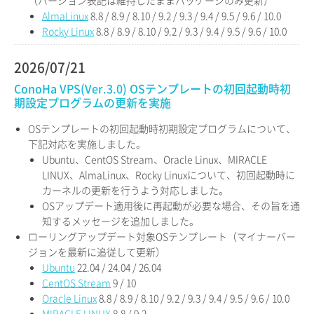
（バージョン表記は維持したままパッケージのみ更新）
AlmaLinux
8.8 / 8.9 / 8.10 / 9.2 / 9.3 / 9.4 / 9.5 / 9.6 / 10.0
Rocky Linux
8.8 / 8.9 / 8.10 / 9.2 / 9.3 / 9.4 / 9.5 / 9.6 / 10.0
2026/07/21
ConoHa VPS(Ver.3.0) OSテンプレートの初回起動時初
期設定プログラムの更新を実施
OSテンプレートの初回起動時初期設定プログラムについて、
下記対応を実施しました。
Ubuntu、CentOS Stream、Oracle Linux、MIRACLE
LINUX、AlmaLinux、Rocky Linuxについて、初回起動時に
カーネルの更新を行うよう対応しました。
OSアップデート適用後に再起動が必要な場合、その旨を通
知するメッセージを追加しました。
ローリングアップデート対象OSテンプレート（マイナーバー
ジョンを最新に追従して更新）
Ubuntu
22.04 / 24.04 / 26.04
CentOS Stream
9 / 10
Oracle Linux
8.8 / 8.9 / 8.10 / 9.2 / 9.3 / 9.4 / 9.5 / 9.6 / 10.0
MIRACLE LINUX
8.8 / 9.2