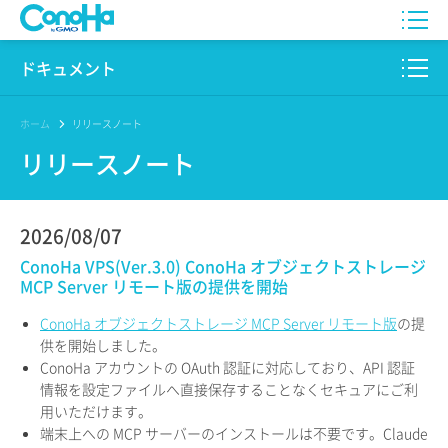
WING
ドキュメント
VPS
このサイトについて
ホーム
リリースノート
リリースノート
for GAME
プロダクト
AI Canvas
リファレンス
2026/08/07
Pencil
ConoHa VPS(Ver.3.0) ConoHa オブジェクトストレージ
リリースノート
MCP Server リモート版の提供を開始
サービス一覧
ConoHa オブジェクトストレージ MCP Server リモート版
の提
供を開始しました。
サポート
ConoHa アカウントの OAuth 認証に対応しており、API 認証
情報を設定ファイルへ直接保存することなくセキュアにご利
ログイン
用いただけます。
端末上への MCP サーバーのインストールは不要です。Claude