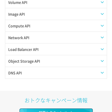
Volume API
スナップショット一覧取得
Image API
スナップショット作成
ISOイメージアップロード
Compute API
スナップショット削除
ISOイメージ作成
ISOイメージ挿入/排出
Network API
スナップショット復元
イメージ一覧取得
SSHキーペア一覧取得
QoSポリシー一覧取得
Load Balancer API
スナップショット詳細一覧取得
イメージ保存使用量取得
SSHキーペア作成
QoSポリシー詳細取得
プール一覧取得
Object Storage API
スナップショット詳細取得（アイテム指定）
イメージ保存容量取得
SSHキーペア削除
サブネット一覧取得
プール作成
Web公開
DNS API
バックアップリストア
イメージ保存容量変更
SSHキーペア詳細取得
サブネット作成（ローカルネットワーク用）
プール削除
アカウント容量設定
ドメイン一覧取得
バックアップ一覧取得
イメージ削除
アタッチ済みポート一覧取得
サブネット削除（ローカルネットワーク用）
プール更新
アカウント情報取得
ドメイン情報削除
おトクなキャンペーン情報
バックアップ詳細一覧取得
イメージ詳細取得
アタッチ済みポート詳細取得
サブネット詳細取得
プール詳細取得
オブジェクトアップロード
ドメイン情報更新