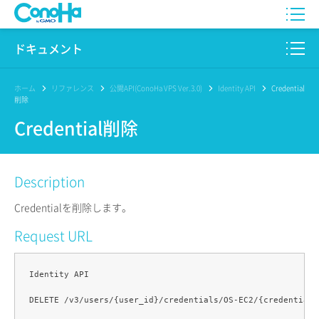
WING
ドキュメント
VPS
このサイトについて
ホーム
リファレンス
公開API(ConoHa VPS Ver.3.0)
Identity API
Credential
削除
for GAME
プロダクト
Credential削除
AI Canvas
リファレンス
Description
Pencil
リリースノート
Credentialを削除します。
サービス一覧
Request URL
サポート
Identity API

ログイン