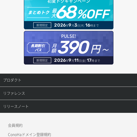
初夏トクキャンペーン
バックアップ詳細取得
アタッチ済みボリューム一覧
セキュリティグループ ルール一覧取得
ヘルスモニタ一覧取得
68
オブジェクトダウンロード
ドメイン情報登録
最
%OFF
まとめトク
ボリュームイメージ保存
大
アタッチ済みボリューム詳細取得
セキュリティグループ ルール作成
ヘルスモニタ作成
オブジェクトバージョン管理
ドメイン詳細取得
2026
9
3
16
期間限定
年
月
日(木)
時まで
ボリュームタイプ一覧取得
コンソールURL発行
セキュリティグループ ルール削除
ヘルスモニタ削除
オブジェクト一覧取得
レコード一覧取得
PULSE!
390
ボリュームタイプ詳細取得
サーバーに紐づくアドレス取得
セキュリティグループ ルール詳細取得
円～
月
ヘルスモニタ更新
オブジェクト削除
長期割引
レコード作成
額
パス
ボリューム一覧取得
サーバーに紐づくアドレス取得（ネットワーク指定）
セキュリティグループ一覧取得
ヘルスモニタ詳細取得
オブジェクト削除予約
レコード削除
2026
9
11
17
期間限定
年
月
日(金)
時まで
ボリューム作成
サーバーに紐づくセキュリティグループ取得
セキュリティグループ作成
メンバー一覧
オブジェクト複製
レコード更新
プロダクト
ボリューム削除
サーバープラン一覧取得
セキュリティグループ削除
メンバー削除
オブジェクト詳細取得
レコード詳細取得
プロダクトトップ
リファレンス
ボリューム更新
サーバープラン変更
セキュリティグループ更新
メンバー更新
コンテナ一覧取得
ConoHa VPS(Ver.3.0)
リファレンストップ
リリースノート
ボリューム詳細一覧取得
サーバープラン詳細一覧取得
セキュリティグループ詳細取得
メンバー詳細取得
コンテナ作成
ConoHa VPS(Ver.2.0)
公開API(ConoHa VPS Ver.3.0)
リリースノートトップ
ボリューム詳細取得
サーバープラン詳細取得
ネットワーク一覧取得
会員規約
メンバー追加
コンテナ削除
ConoHa for GAME
MCP Server
ConoHaドメイン登録規約
自動バックアップ有効化
サーバーメタデータ取得