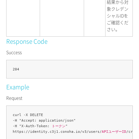
結果から対
象クレデン
シャルIDを
ご確認くだ
さい。
Response Code
Success
Example
Request
curl -X DELETE 

-H "Accept: application/json" 

-H "X-Auth-Token: 
トークン
" 

https://identity.c3j1.conoha.io/v3/users/
APIユーザーID
/cred