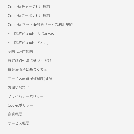
ネットワーク作成（ローカルネットワーク用）
リスナー一覧取得
コンテナ詳細取得
OpenStack CLI
ConoHaチャージ利用規約
自動バックアップ無効化
サーバーメタデータ更新（ネームタグ変更）
ネットワーク削除（ローカルネットワーク用）
リスナー作成
ConoHaクーポン利用規約
Terraform
ラージオブジェクトアップロード(DLO)
ConoHa ネットde診断サービス利用規約
サーバー一覧取得
ネットワーク詳細取得
s3cmd
リスナー削除
ラージオブジェクトアップロード(SLO)
利用規約(ConoHa AI Canvas)
S3Proxy
サーバー作成
ポート一覧取得
リスナー更新
一時的Web公開
利用規約(ConoHa Pencil)
公開API(ConoHa VPS Ver.2.0)
契約代理店規約
サーバー再構築（OS再インストール）
ポート作成（ローカルネットワーク用）
リスナー詳細取得
特定商取引法に基づく表記
サーバー利用状況グラフ（CPU）
ポート作成（追加IP用）
ロードバランサー一覧取得
資金決済法に基づく表示
サービス品質保証制度(SLA)
サーバー利用状況グラフ（ディスクIO）
ポート削除
ロードバランサー削除
お問い合わせ
サーバー利用状況グラフ（トラフィック）
ポート更新
ロードバランサー更新
プライバシーポリシー
Cookieポリシー
サーバー削除
ポート詳細取得
ロードバランサー詳細取得
企業概要
サーバー操作（起動/停止/再起動/強制停止）
ロードバランサー追加
サービス概要
サーバー設定切替