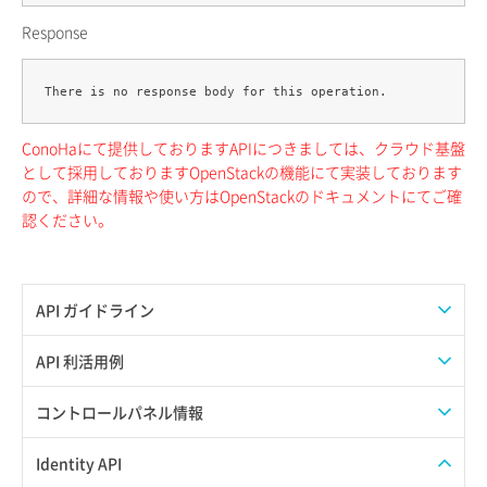
Response
ConoHaにて提供しておりますAPIにつきましては、クラウド基盤
として採用しておりますOpenStackの機能にて実装しております
ので、詳細な情報や使い方はOpenStackのドキュメントにてご確
認ください。
API ガイドライン
APIのご利用について
API 利活用例
APIでAPIサブユーザーを作成する
コントロールパネル情報
APIでVPSにISOイメージを挿入する
APIユーザーを作成する
Identity API