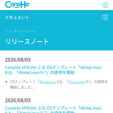
WING
ドキュメント
VPS
このサイトについて
ホーム
リリースノート
リリースノート
for GAME
プロダクト
AI Canvas
リファレンス
2026/08/05
Pencil
ConoHa VPS(Ver.2.0) OSテンプレート「AlmaLinux
リリースノート
9.8」「AlmaLinux 9.7」の提供を開始
サービス一覧
OSテンプレート「
AlmaLinux
9.8」「
AlmaLinux
9.7」の提供を
開始しました。
サポート
2026/08/05
ログイン
ConoHa VPS(Ver.3.0) OSテンプレート「AlmaLinux
9.8」「AlmaLinux 9.7」の提供を開始