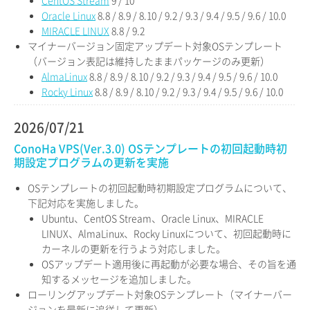
CentOS Stream
9 / 10
Oracle Linux
8.8 / 8.9 / 8.10 / 9.2 / 9.3 / 9.4 / 9.5 / 9.6 / 10.0
MIRACLE LINUX
8.8 / 9.2
マイナーバージョン固定アップデート対象OSテンプレート
（バージョン表記は維持したままパッケージのみ更新）
AlmaLinux
8.8 / 8.9 / 8.10 / 9.2 / 9.3 / 9.4 / 9.5 / 9.6 / 10.0
Rocky Linux
8.8 / 8.9 / 8.10 / 9.2 / 9.3 / 9.4 / 9.5 / 9.6 / 10.0
2026/07/21
ConoHa VPS(Ver.3.0) OSテンプレートの初回起動時初
期設定プログラムの更新を実施
OSテンプレートの初回起動時初期設定プログラムについて、
下記対応を実施しました。
Ubuntu、CentOS Stream、Oracle Linux、MIRACLE
LINUX、AlmaLinux、Rocky Linuxについて、初回起動時に
カーネルの更新を行うよう対応しました。
OSアップデート適用後に再起動が必要な場合、その旨を通
知するメッセージを追加しました。
ローリングアップデート対象OSテンプレート（マイナーバー
ジョンを最新に追従して更新）